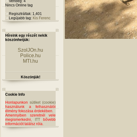
Vendég: 4
Nincs Online tag
Regisztráltak: 1,401
Legújabb tag:
Kis Ferenc
Híreink egy részét nekik
köszönhetjük:
SzolJOn.hu
Police.hu
MTI.hu
Köszönjük!
Cookie Info
Honlapunkon
sütiket (cookie)
használunk a felhasználói
élmény fokozása érdekében.
Amennyiben szeretnél vele
megismerkedni,
ITT
bővebb
információt találsz róla.