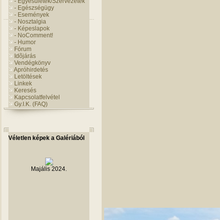
- Egyesületek/Szervezetek
- Egészségügy
- Események
- Nosztalgia
- Képeslapok
- NoComment!
- Humor
Fórum
Idõjárás
Vendégkönyv
Apróhirdetés
Letöltések
Linkek
Keresés
Kapcsolatfelvétel
Gy.I.K. (FAQ)
Véletlen képek a Galériából
Majális 2024.