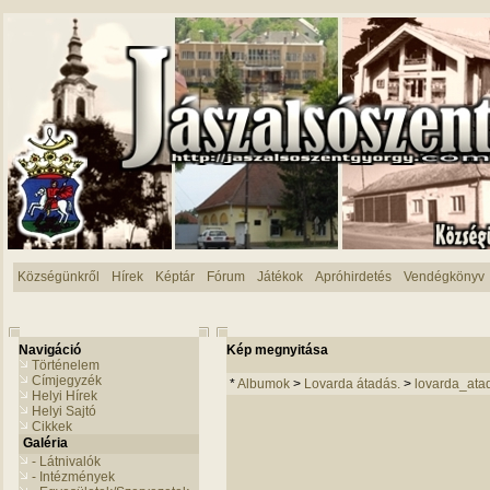
Községünkről
Hírek
Képtár
Fórum
Játékok
Apróhirdetés
Vendégkönyv
Navigáció
Kép megnyitása
Történelem
Címjegyzék
*
Albumok
>
Lovarda átadás.
>
lovarda_ata
Helyi Hírek
Helyi Sajtó
Cikkek
Galéria
- Látnivalók
- Intézmények