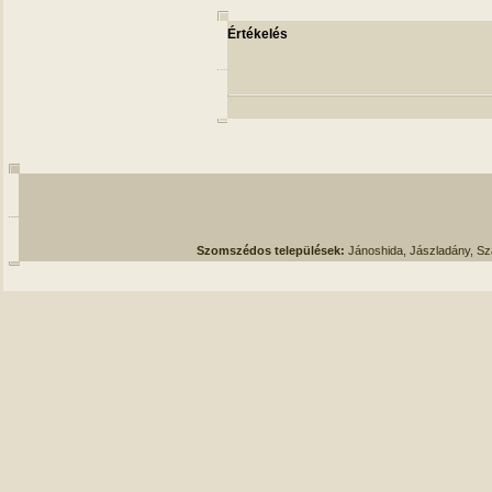
Értékelés
Szomszédos települések:
Jánoshida, Jászladány, S