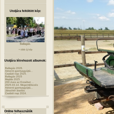
Utoljára feltöltött kép:
Ballagás.
+ több új kép
Utoljára létrehozott albumok:
Ballagás 2026.
Adventi gyertyagyújtá...
Családi nap 2025.
Ballagás 2025
Majális 2025
200 éves az Erzsébet ...
2025.03.14. Megemlékezés
Adventi gyertyagyújtá...
Játszótér átadás.
Családi nap 2024.
Online felhasználók