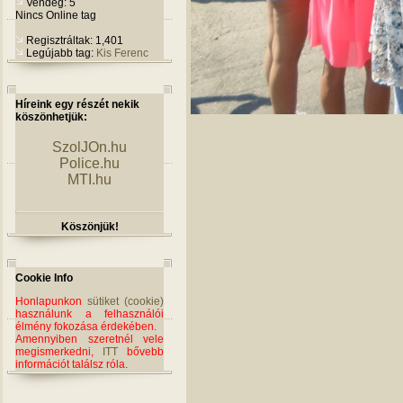
Vendég: 5
Nincs Online tag
Regisztráltak: 1,401
Legújabb tag:
Kis Ferenc
Híreink egy részét nekik
köszönhetjük:
SzolJOn.hu
Police.hu
MTI.hu
Köszönjük!
Cookie Info
Honlapunkon
sütiket (cookie)
használunk a felhasználói
élmény fokozása érdekében.
Amennyiben szeretnél vele
megismerkedni,
ITT
bővebb
információt találsz róla.