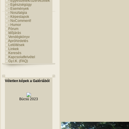
- Egyesületek/Szervezetek
- Egészségügy
- Események
- Nosztalgia
- Képeslapok
- NoComment!
- Humor
Fórum
Idõjárás
Vendégkönyv
Apróhirdetés
Letöltések
Linkek
Keresés
Kapcsolatfelvétel
Gy.I.K. (FAQ)
Véletlen képek a Galériából
Búcsú 2023