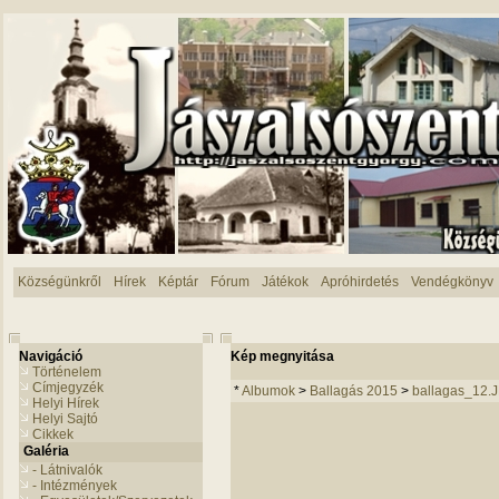
Községünkről
Hírek
Képtár
Fórum
Játékok
Apróhirdetés
Vendégkönyv
Navigáció
Kép megnyitása
Történelem
Címjegyzék
*
Albumok
>
Ballagás 2015
>
ballagas_12.
Helyi Hírek
Helyi Sajtó
Cikkek
Galéria
- Látnivalók
- Intézmények