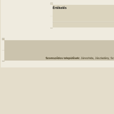
Értékelés
Szomszédos települések:
Jánoshida, Jászladány, S