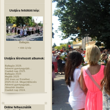
Utoljára feltöltött kép:
Ballagás.
+ több új kép
Utoljára létrehozott albumok:
Ballagás 2026.
Adventi gyertyagyújtá...
Családi nap 2025.
Ballagás 2025
Majális 2025
200 éves az Erzsébet ...
2025.03.14. Megemlékezés
Adventi gyertyagyújtá...
Játszótér átadás.
Családi nap 2024.
Online felhasználók