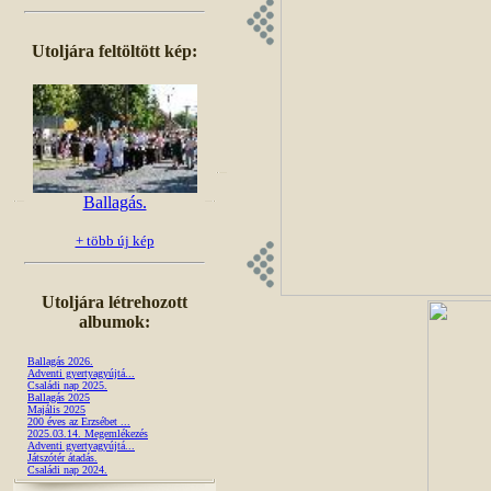
Utoljára feltöltött kép:
Ballagás.
+ több új kép
Utoljára létrehozott
albumok:
Ballagás 2026.
Adventi gyertyagyújtá...
Családi nap 2025.
Ballagás 2025
Majális 2025
200 éves az Erzsébet ...
2025.03.14. Megemlékezés
Adventi gyertyagyújtá...
Játszótér átadás.
Családi nap 2024.