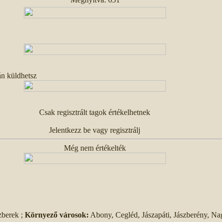
án küldhetsz
Csak regisztrált tagok értékelhetnek
Jelentkezz be vagy regisztrálj
Még nem értékelték
zberek ;
Környező városok:
Abony, Cegléd, Jászapáti, Jászberény, Na