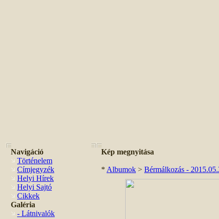
Navigáció
Kép megnyitása
Történelem
Címjegyzék
*
Albumok
>
Bérmálkozás - 2015.05
Helyi Hírek
Helyi Sajtó
Cikkek
Galéria
- Látnivalók