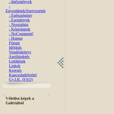
- Intézmények
-
Egyesületek/Szervezetek
- Egészségügy
- Események
- Nosztalgia
- Képeslapok
- NoComment!
- Humor
Fórum
Idõjárás
Vendégkönyv
Apróhirdetés
Letöltések
Linkek
Keresés
Kapcsolatfelvétel
Gy.I.K. (FAQ)
Véletlen képek a
Galériából