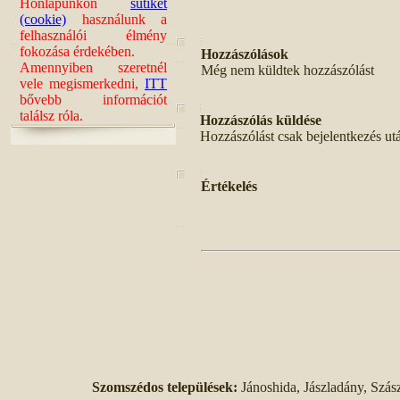
Honlapunkon
sütiket
(cookie)
használunk a
felhasználói élmény
fokozása érdekében.
Hozzászólások
Amennyiben szeretnél
Még nem küldtek hozzászólást
vele megismerkedni,
ITT
bővebb információt
találsz róla.
Hozzászólás küldése
Hozzászólást csak bejelentkezés ut
Értékelés
Szomszédos települések:
Jánoshida, Jászladány, Szás