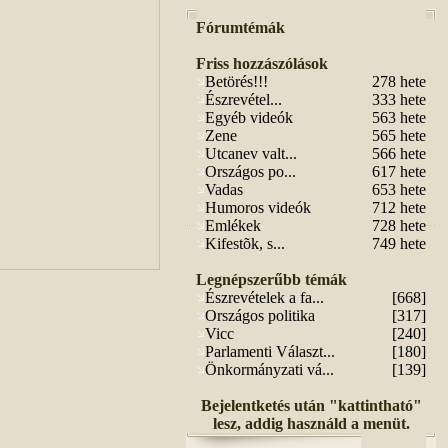
Fórumtémák
Friss hozzászólások
Betörés!!!
278 hete
Észrevétel...
333 hete
Egyéb videók
563 hete
Zene
565 hete
Utcanev valt...
566 hete
Országos po...
617 hete
Vadas
653 hete
Humoros videók
712 hete
Emlékek
728 hete
Kifestõk, s...
749 hete
Legnépszerűbb témák
Észrevételek a fa...
[668]
Országos politika
[317]
Vicc
[240]
Parlamenti Választ...
[180]
Önkormányzati vá...
[139]
Bejelentketés után "kattintható"
lesz, addig használd a menüt.