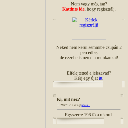
Nem vagy még tag?
Kattints ide
, hogy regisztrálj.
Neked nem kerül semmibe csupán 2
percedbe,
de ezzel elismered a munkánkat!
Elfelejtetted a jelszavad?
Kérj egy újat
itt
.
Ki, mit néz?
216.73.217.xxx @
photo...
Egyszerre 198 fő a rekord.