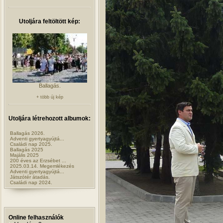
Utoljára feltöltött kép:
Ballagás.
+ több új kép
Utoljára létrehozott albumok:
Ballagás 2026.
Adventi gyertyagyújtá...
Családi nap 2025.
Ballagás 2025
Majális 2025
200 éves az Erzsébet ...
2025.03.14. Megemlékezés
Adventi gyertyagyújtá...
Játszótér átadás.
Családi nap 2024.
Online felhasználók