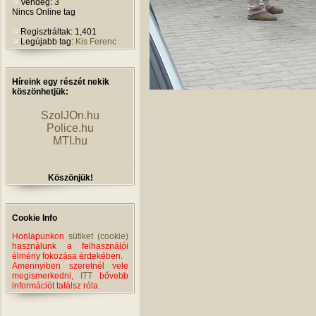
Vendég: 3
Nincs Online tag
Regisztráltak: 1,401
Legújabb tag:
Kis Ferenc
Híreink egy részét nekik
köszönhetjük:
SzolJOn.hu
Police.hu
MTI.hu
Köszönjük!
Cookie Info
Honlapunkon
sütiket (cookie)
használunk a felhasználói
élmény fokozása érdekében.
Amennyiben szeretnél vele
megismerkedni,
ITT
bővebb
információt találsz róla.