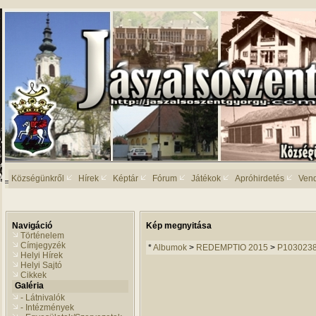
Községünkről
Hírek
Képtár
Fórum
Játékok
Apróhirdetés
Ven
Navigáció
Kép megnyitása
Történelem
Címjegyzék
*
Albumok
>
REDEMPTIO 2015
>
P103023
Helyi Hírek
Helyi Sajtó
Cikkek
Galéria
- Látnivalók
- Intézmények