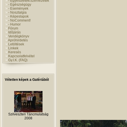
- Egyesületek/Szervezetek
- Egészségügy
- Események
- Nosztalgia
- Képeslapok
- NoComment!
- Humor
Fórum
Idõjárás
Vendégkönyv
Apróhirdetés
Letöltések
Linkek
Keresés
Kapcsolatfelvétel
Gy.I.K. (FAQ)
Véletlen képek a Galériából
Szilveszteri Táncmulatság
2008