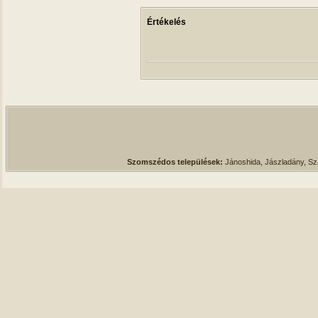
Értékelés
Szomszédos települések:
Jánoshida, Jászladány, S