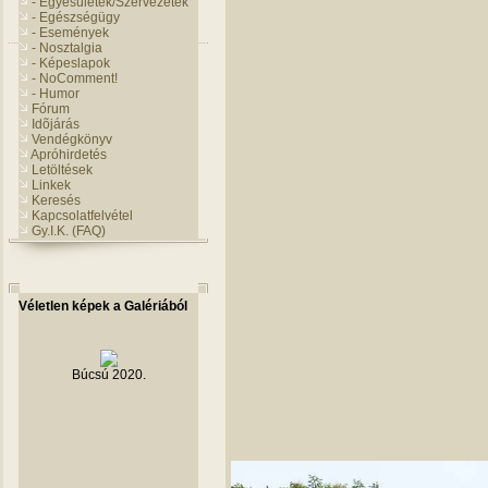
- Egyesületek/Szervezetek
- Egészségügy
- Események
- Nosztalgia
- Képeslapok
- NoComment!
- Humor
Fórum
Idõjárás
Vendégkönyv
Apróhirdetés
Letöltések
Linkek
Keresés
Kapcsolatfelvétel
Gy.I.K. (FAQ)
Véletlen képek a Galériából
Majális 2017