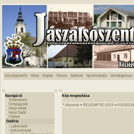
Községünkről
Hírek
Képtár
Fórum
Játékok
Apróhirdetés
Vendégkönyv
Navigáció
Kép megnyitása
Történelem
Címjegyzék
*
Albumok
>
REDEMPTIO 2015
>
P103023
Helyi Hírek
Helyi Sajtó
Cikkek
Galéria
- Látnivalók
- Intézmények