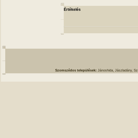
Értékelés
Szomszédos települések:
Jánoshida, Jászladány, S