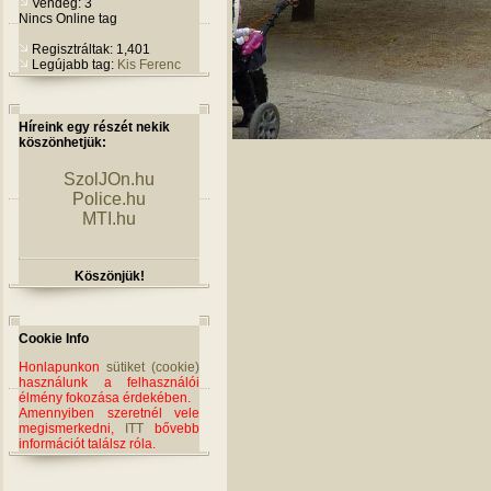
Vendég: 3
Nincs Online tag
Regisztráltak: 1,401
Legújabb tag:
Kis Ferenc
Híreink egy részét nekik
köszönhetjük:
SzolJOn.hu
Police.hu
MTI.hu
Köszönjük!
Cookie Info
Honlapunkon
sütiket (cookie)
használunk a felhasználói
élmény fokozása érdekében.
Amennyiben szeretnél vele
megismerkedni,
ITT
bővebb
információt találsz róla.