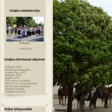
Utoljára feltöltött kép:
Ballagás.
+ több új kép
Utoljára létrehozott albumok:
Ballagás 2026.
Adventi gyertyagyújtá...
Családi nap 2025.
Ballagás 2025
Majális 2025
200 éves az Erzsébet ...
2025.03.14. Megemlékezés
Adventi gyertyagyújtá...
Játszótér átadás.
Családi nap 2024.
Online felhasználók