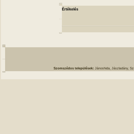
Értékelés
Szomszédos települések:
Jánoshida, Jászladány, S