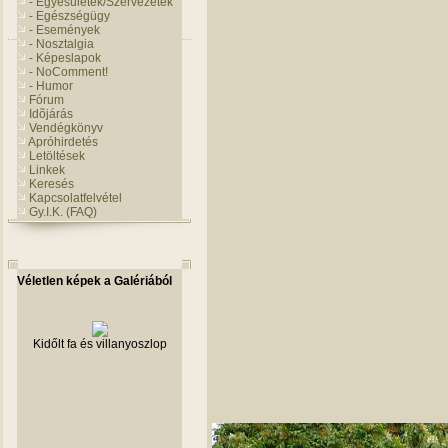
- Egyesületek/Szervezetek
- Egészségügy
- Események
- Nosztalgia
- Képeslapok
- NoComment!
- Humor
Fórum
Idõjárás
Vendégkönyv
Apróhirdetés
Letöltések
Linkek
Keresés
Kapcsolatfelvétel
Gy.I.K. (FAQ)
Véletlen képek a Galériából
Kidőlt fa és villanyoszlop