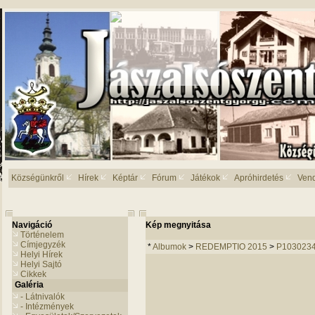
Községünkről
Hírek
Képtár
Fórum
Játékok
Apróhirdetés
Ven
Navigáció
Kép megnyitása
Történelem
Címjegyzék
*
Albumok
>
REDEMPTIO 2015
>
P103023
Helyi Hírek
Helyi Sajtó
Cikkek
Galéria
- Látnivalók
- Intézmények