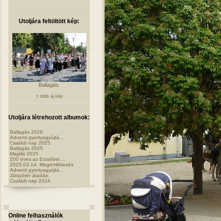
Utoljára feltöltött kép:
Ballagás.
+ több új kép
Utoljára létrehozott albumok:
Ballagás 2026.
Adventi gyertyagyújtá...
Családi nap 2025.
Ballagás 2025
Majális 2025
200 éves az Erzsébet ...
2025.03.14. Megemlékezés
Adventi gyertyagyújtá...
Játszótér átadás.
Családi nap 2024.
Online felhasználók