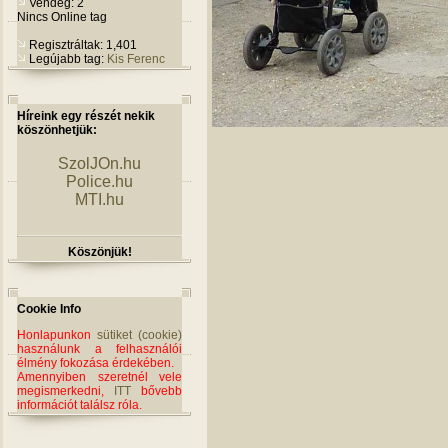
Vendég: 2
Nincs Online tag
Regisztráltak: 1,401
Legújabb tag:
Kis Ferenc
Híreink egy részét nekik
köszönhetjük:
SzolJOn.hu
Police.hu
MTI.hu
Köszönjük!
Cookie Info
Honlapunkon
sütiket (cookie)
használunk a felhasználói
élmény fokozása érdekében.
Amennyiben szeretnél vele
megismerkedni,
ITT
bővebb
információt találsz róla.