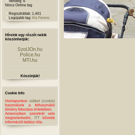
Vendég: 6
Nincs Online tag
Regisztráltak: 1,401
Legújabb tag:
Kis Ferenc
Híreink egy részét nekik
köszönhetjük:
SzolJOn.hu
Police.hu
MTI.hu
Köszönjük!
Cookie Info
Honlapunkon
sütiket (cookie)
használunk a felhasználói
élmény fokozása érdekében.
Amennyiben szeretnél vele
megismerkedni,
ITT
bővebb
információt találsz róla.