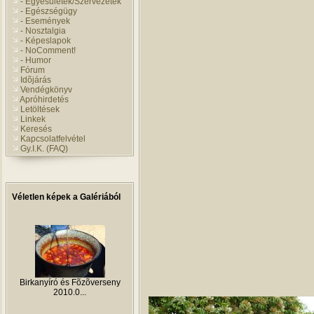
- Egyesületek/Szervezetek
- Egészségügy
- Események
- Nosztalgia
- Képeslapok
- NoComment!
- Humor
Fórum
Idõjárás
Vendégkönyv
Apróhirdetés
Letöltések
Linkek
Keresés
Kapcsolatfelvétel
Gy.I.K. (FAQ)
Véletlen képek a Galériából
Birkanyíró és Fõzõverseny
2010.0...