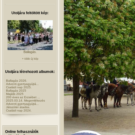
Utoljára feltöltött kép:
Ballagás.
+ több új kép
Utoljára létrehozott albumok:
Ballagás 2026.
Adventi gyertyagyújtá...
Családi nap 2025.
Ballagás 2025
Majális 2025
200 éves az Erzsébet ...
2025.03.14. Megemlékezés
Adventi gyertyagyújtá...
Játszótér átadás.
Családi nap 2024.
Online felhasználók