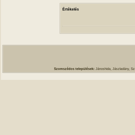
Értékelés
Szomszédos települések:
Jánoshida, Jászladány, S