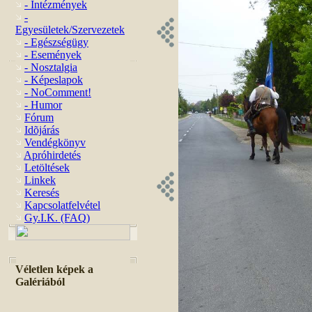
- Intézmények
-
Egyesületek/Szervezetek
- Egészségügy
- Események
- Nosztalgia
- Képeslapok
- NoComment!
- Humor
Fórum
Idõjárás
Vendégkönyv
Apróhirdetés
Letöltések
Linkek
Keresés
Kapcsolatfelvétel
Gy.I.K. (FAQ)
Véletlen képek a
Galériából