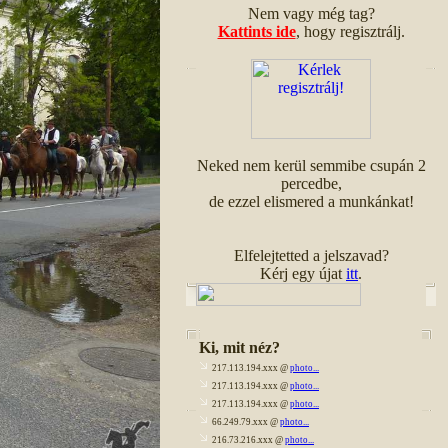
Nem vagy még tag?
Kattints ide
, hogy regisztrálj.
Neked nem kerül semmibe csupán 2
percedbe,
de ezzel elismered a munkánkat!
Elfelejtetted a jelszavad?
Kérj egy újat
itt
.
Ki, mit néz?
217.113.194.xxx @
photo...
217.113.194.xxx @
photo...
217.113.194.xxx @
photo...
66.249.79.xxx @
photo...
216.73.216.xxx @
photo...