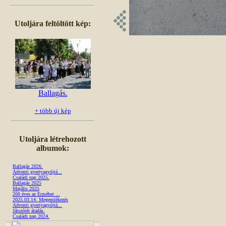
Utoljára feltöltött kép:
Ballagás.
+ több új kép
Utoljára létrehozott
albumok:
Ballagás 2026.
Adventi gyertyagyújtá...
Családi nap 2025.
Ballagás 2025
Majális 2025
200 éves az Erzsébet ...
2025.03.14. Megemlékezés
Adventi gyertyagyújtá...
Játszótér átadás.
Családi nap 2024.