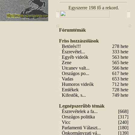
Egyszerre 198 fő a rekord.
Fórumtémák
Friss hozzászólások
Betörés!!!
278 hete
Észrevétel...
333 hete
Egyéb videók
563 hete
Zene
565 hete
Utcanev valt...
566 hete
Országos po...
617 hete
Vadas
653 hete
Humoros videók
712 hete
Emlékek
728 hete
Kifestõk, s...
749 hete
Legnépszerűbb témák
Észrevételek a fa...
[668]
Országos politika
[317]
Vicc
[240]
Parlamenti Választ...
[180]
Önkormányzati vá...
[139]