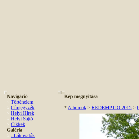
Navigáció
Kép megnyitása
Történelem
Címjegyzék
*
Albumok
>
REDEMPTIO 2015
>
Helyi Hírek
Helyi Sajtó
Cikkek
Galéria
- Látnivalók