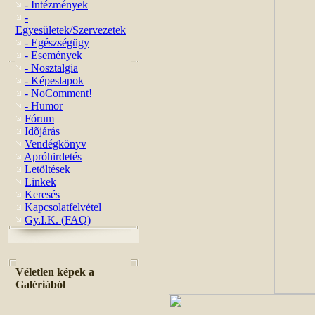
- Intézmények
-
Egyesületek/Szervezetek
- Egészségügy
- Események
- Nosztalgia
- Képeslapok
- NoComment!
- Humor
Fórum
Idõjárás
Vendégkönyv
Apróhirdetés
Letöltések
Linkek
Keresés
Kapcsolatfelvétel
Gy.I.K. (FAQ)
Véletlen képek a
Galériából