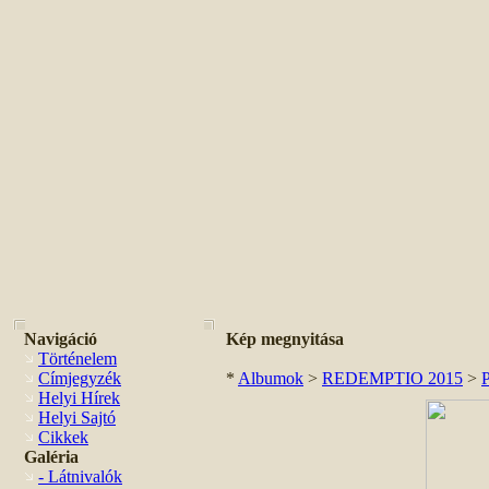
Navigáció
Kép megnyitása
Történelem
Címjegyzék
*
Albumok
>
REDEMPTIO 2015
>
Helyi Hírek
Helyi Sajtó
Cikkek
Galéria
- Látnivalók