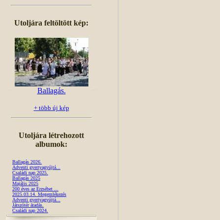
Utoljára feltöltött kép:
Ballagás.
+ több új kép
Utoljára létrehozott
albumok:
Ballagás 2026.
Adventi gyertyagyújtá...
Családi nap 2025.
Ballagás 2025
Majális 2025
200 éves az Erzsébet ...
2025.03.14. Megemlékezés
Adventi gyertyagyújtá...
Játszótér átadás.
Családi nap 2024.