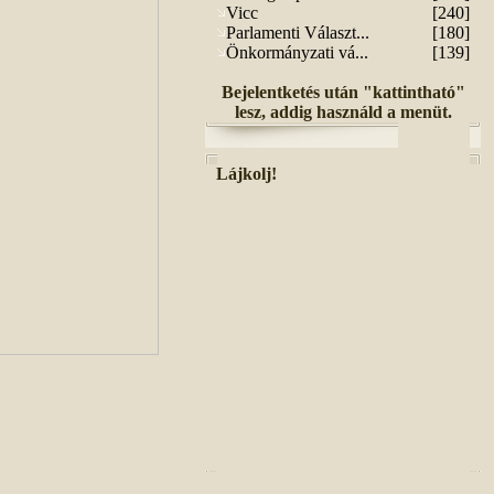
Vicc
[240]
Parlamenti Választ...
[180]
Önkormányzati vá...
[139]
Bejelentketés után "kattintható"
lesz, addig használd a menüt.
Lájkolj!