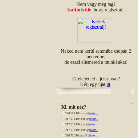
Nem vagy még tag?
Kattints ide
, hogy regisztrálj.
Neked nem kerül semmibe csupán 2
percedbe,
de ezzel elismered a munkánkat!
Elfelejtetted a jelszavad?
Kérj egy újat
itt
.
Ki, mit néz?
220.181.108.xxx @
photo...
217.113.194.xxx @
photo...
217.113.194.xxx @
photo...
217.113.194.xxx @
photo...
216.73.216.xxx @
photo...