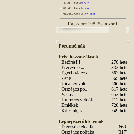
47.79.13.xxx @
photo...
66.249.79.xxx @
repor...
66.249.79.xxx @
news.php
Egyszerre 198 fő a rekord.
Fórumtémák
Friss hozzászólások
Betörés!!!
278 hete
Észrevétel...
333 hete
Egyéb videók
563 hete
Zene
565 hete
Utcanev valt...
566 hete
Országos po...
617 hete
Vadas
653 hete
Humoros videók
712 hete
Emlékek
728 hete
Kifestõk, s...
749 hete
Legnépszerűbb témák
Észrevételek a fa...
[668]
Országos politika
[317]