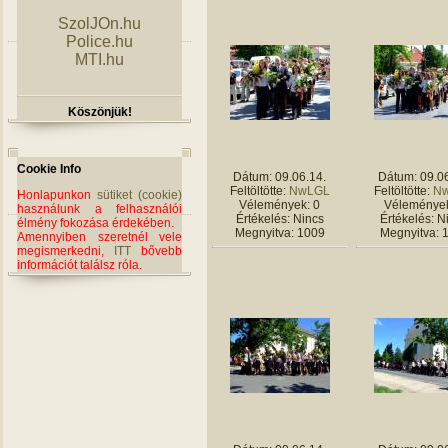
SzolJOn.hu
Police.hu
MTI.hu
Köszönjük!
Cookie Info
Dátum: 09.06.14.
Dátum: 09.06
Feltöltötte:
NwLGL
Feltöltötte:
N
Honlapunkon
sütiket (cookie)
Vélemények: 0
Vélemények
használunk a felhasználói
Értékelés: Nincs
Értékelés: N
élmény fokozása érdekében.
Megnyitva: 1009
Megnyitva: 
Amennyiben szeretnél vele
megismerkedni,
ITT
bővebb
információt találsz róla.