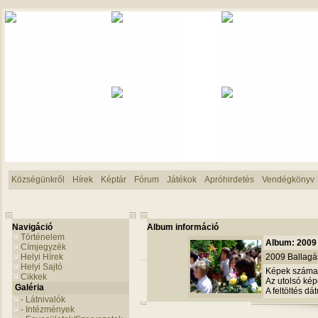
Községünkről
Hírek
Képtár
Fórum
Játékok
Apróhirdetés
Vendégkönyv
Navigáció
Album információ
Történelem
Album: 2009 
Címjegyzék
Helyi Hírek
2009 Ballagás
Helyi Sajtó
Képek száma
Cikkek
Az utolsó képe
Galéria
A feltöltés d
- Látnivalók
- Intézmények