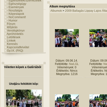
- Egyesületek/Szervezetek
- Egészségügy
Album megnyitása
- Események
- Nosztalgia
Albumok
>
2009 Ballagás Lippay Lajos Álta
- Képeslapok
- NoComment!
- Humor
Fórum
Idõjárás
Vendégkönyv
Apróhirdetés
Letöltések
Linkek
Keresés
Kapcsolatfelvétel
Gy.I.K. (FAQ)
Dátum: 09.06.14.
Dátum: 09.06
Feltöltötte:
NwLGL
Feltöltötte:
N
Véletlen képek a Galériából
Vélemények: 0
Vélemények
Értékelés: Nincs
Értékelés: N
Megnyitva: 1216
Megnyitva: 
Utoljára feltöltött kép: