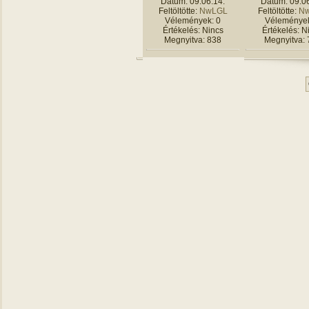
Dátum: 09.06.14.
Dátum: 09.06
Feltöltötte:
NwLGL
Feltöltötte:
N
Vélemények: 0
Vélemények
Értékelés: Nincs
Értékelés: N
Megnyitva: 838
Megnyitva: 