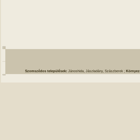
Szomszédos települések:
Jánoshida, Jászladány, Szászberek ;
Környez