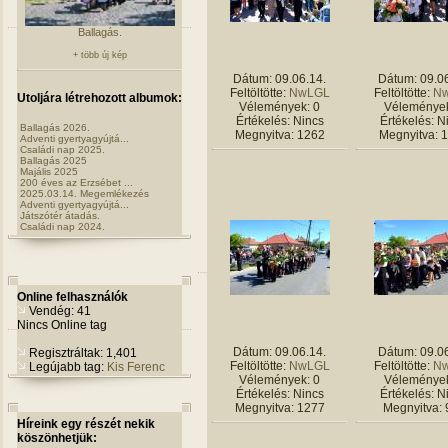
Ballagás.
+ több új kép
Dátum: 09.06.14.
Dátum: 09.06
Feltöltötte:
NwLGL
Feltöltötte:
N
Utoljára létrehozott albumok:
Vélemények: 0
Vélemények
Értékelés: Nincs
Értékelés: N
Ballagás 2026.
Megnyitva: 1262
Megnyitva: 
Adventi gyertyagyújtá...
Családi nap 2025.
Ballagás 2025
Majális 2025
200 éves az Erzsébet ...
2025.03.14. Megemlékezés
Adventi gyertyagyújtá...
Játszótér átadás.
Családi nap 2024.
Online felhasználók
Vendég: 41
Nincs Online tag
Dátum: 09.06.14.
Dátum: 09.06
Regisztráltak: 1,401
Feltöltötte:
NwLGL
Feltöltötte:
N
Legújabb tag:
Kis Ferenc
Vélemények: 0
Vélemények
Értékelés: Nincs
Értékelés: N
Megnyitva: 1277
Megnyitva: 
Híreink egy részét nekik
köszönhetjük: