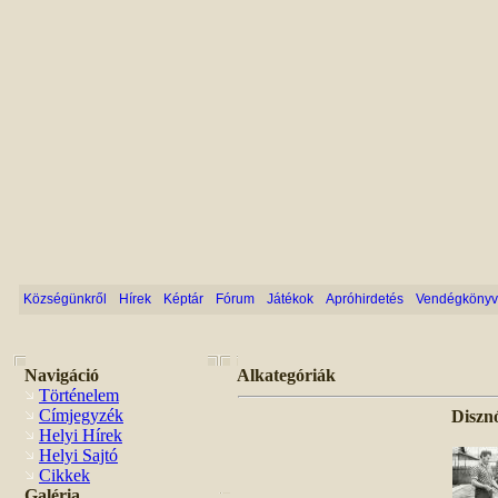
Községünkről
Hírek
Képtár
Fórum
Játékok
Apróhirdetés
Vendégkönyv
Navigáció
Alkategóriák
Történelem
Címjegyzék
Diszn
Helyi Hírek
Helyi Sajtó
Cikkek
Galéria