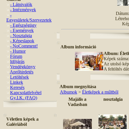
- Látnivalók
- Intézmények
Dátum:
-
Létreho
Egyesületek/Szervezetek
Kép
- Egészségügy
- Események
- Nosztalgia
- Képeslapok
- NoComment!
Album információ
- Humor
Album: Élet
Fórum
Képek száma:
Idõjárás
Az utolsó képe
Vendégkönyv
A feltöltés d
Apróhirdetés
Letöltések
Linkek
Album megnyitása
Keresés
Albumok
>
Életképek a múltból
Kapcsolatfelvétel
Gy.I.K. (FAQ)
Majális a
nosztalgia
Vadasban
Véletlen képek a
Galériából