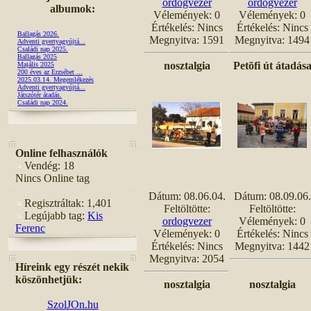
ordogvezer
ordogvezer
albumok:
Vélemények: 0
Vélemények: 0
Értékelés: Nincs
Értékelés: Nincs
Ballagás 2026.
Megnyitva: 1591
Megnyitva: 1494
Adventi gyertyagyújtá...
Családi nap 2025.
Ballagás 2025
nosztalgia
Petõfi út átadás
Majális 2025
200 éves az Erzsébet ...
2025.03.14. Megemlékezés
Adventi gyertyagyújtá...
Játszótér átadás.
Családi nap 2024.
Online felhasználók
Vendég: 18
Nincs Online tag
Dátum: 08.06.04.
Dátum: 08.09.06.
Regisztráltak: 1,401
Feltöltötte:
Feltöltötte:
Legújabb tag:
Kis
ordogvezer
Vélemények: 0
Ferenc
Vélemények: 0
Értékelés: Nincs
Értékelés: Nincs
Megnyitva: 1442
Megnyitva: 2054
Híreink egy részét nekik
köszönhetjük:
nosztalgia
nosztalgia
SzolJOn.hu