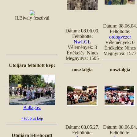
II.Bivaly fesztivál
Dátum: 08.06.04.
Dátum: 08.06.09.
Feltöltötte:
Feltöltötte:
ordogvezer
NwLGL
Vélemények: 0
Vélemények: 3
Értékelés: Nincs
Értékelés: Nincs
Megnyitva: 1577
Megnyitva: 1505
Utoljára feltöltött kép:
nosztalgia
nosztalgia
Ballagás.
+ több új kép
Dátum: 08.05.27.
Dátum: 08.06.04.
Feltöltötte:
Feltöltötte:
Utoljára létrehozott