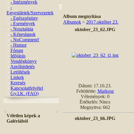
- Intézmények
-
Egyesületek/Szervezetek
Album megnyitása
- Egészségügy
Albumok
>
2017.október 23.
- Események
- Nosztalgia
oktober_23_62.JPG
- Képeslapok
- NoComment!
- Humor
Fórum
Idõjárás
Vendégkönyv
Apróhirdetés
Letöltések
Linkek
Keresés
Dátum: 17.10.23.
Kapcsolatfelvétel
Feltöltötte:
Markosz
Gy.I.K. (FAQ)
Vélemények: 0
Értékelés: Nincs
Megnyitva: 662
Véletlen képek a
oktober_23_66.JPG
Galériából