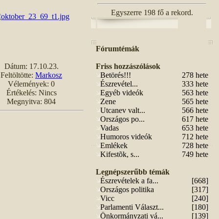
Egyszerre 198 fő a rekord.
Fórumtémák
Dátum: 17.10.23.
Friss hozzászólások
Feltöltötte:
Markosz
Betörés!!!
278 hete
Vélemények: 0
Észrevétel...
333 hete
Értékelés: Nincs
Egyéb videók
563 hete
Megnyitva: 804
Zene
565 hete
Utcanev valt...
566 hete
Országos po...
617 hete
Vadas
653 hete
Humoros videók
712 hete
Emlékek
728 hete
Kifestõk, s...
749 hete
Legnépszerűbb témák
Észrevételek a fa...
[668]
Országos politika
[317]
Vicc
[240]
Parlamenti Választ...
[180]
Önkormányzati vá...
[139]