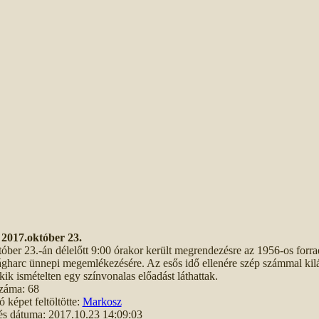
2017.október 23.
óber 23.-án délelőtt 9:00 órakor került megrendezésre az 1956-os forr
gharc ünnepi megemlékezésére. Az esős idő ellenére szép számmal kilá
kik ismételten egy színvonalas előadást láthattak.
záma: 68
ó képet feltöltötte:
Markosz
tés dátuma: 2017.10.23 14:09:03