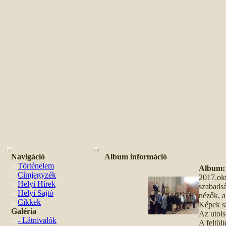
Navigáció
Album információ
Történelem
Album: 
Címjegyzék
2017.okt
Helyi Hírek
szabadsá
Helyi Sajtó
nézők, a
Cikkek
Képek s
Galéria
Az utols
- Látnivalók
A feltöl