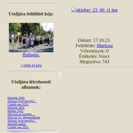
Utoljára feltöltött kép:
Dátum: 17.10.23.
Feltöltötte:
Markosz
Vélemények: 0
Ballagás.
Értékelés: Nincs
Megnyitva: 743
+ több új kép
Utoljára létrehozott
albumok:
Ballagás 2026.
Adventi gyertyagyújtá...
Családi nap 2025.
Ballagás 2025
Majális 2025
200 éves az Erzsébet ...
2025.03.14. Megemlékezés
Adventi gyertyagyújtá...
Játszótér átadás.
Családi nap 2024.