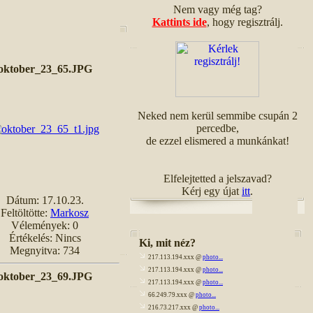
Nem vagy még tag?
Kattints ide
, hogy regisztrálj.
oktober_23_65.JPG
Neked nem kerül semmibe csupán 2
percedbe,
de ezzel elismered a munkánkat!
Elfelejtetted a jelszavad?
Kérj egy újat
itt
.
Dátum: 17.10.23.
Feltöltötte:
Markosz
Vélemények: 0
Értékelés: Nincs
Ki, mit néz?
Megnyitva: 734
217.113.194.xxx @
photo...
217.113.194.xxx @
photo...
oktober_23_69.JPG
217.113.194.xxx @
photo...
66.249.79.xxx @
photo...
216.73.217.xxx @
photo...