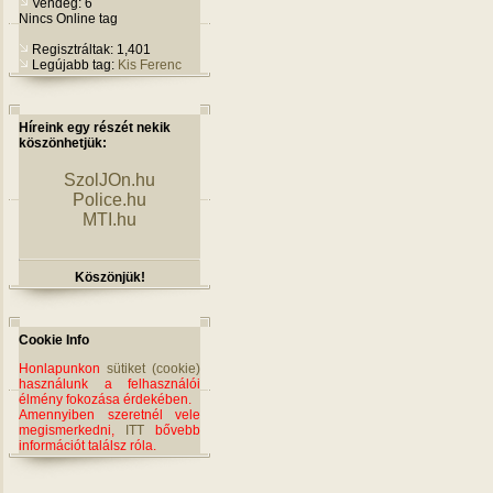
Vendég: 6
Nincs Online tag
Regisztráltak: 1,401
Legújabb tag:
Kis Ferenc
Híreink egy részét nekik
köszönhetjük:
SzolJOn.hu
Police.hu
MTI.hu
Köszönjük!
Cookie Info
Honlapunkon
sütiket (cookie)
használunk a felhasználói
élmény fokozása érdekében.
Amennyiben szeretnél vele
megismerkedni,
ITT
bővebb
információt találsz róla.