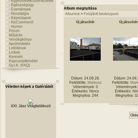
- Egyesületek/Szervezetek
- Egészségügy
Album megnyitása
- Események
- Nosztalgia
Albumok
>
Felújított faluközpont
- Képeslapok
- NoComment!
Új játszótér
Új játszótér
- Humor
Fórum
Idõjárás
Vendégkönyv
Apróhirdetés
Letöltések
Linkek
Keresés
Kapcsolatfelvétel
Gy.I.K. (FAQ)
Dátum: 24.09.28.
Dátum: 24.09.
Feltöltötte:
Markosz
Feltöltötte:
Mar
Véletlen képek a Galériából
Vélemények: 0
Vélemények:
Értékelés: Nincs
Értékelés: Ni
Megnyitva: 244
Megnyitva: 3
XXI. Jász Világtalálkozó
Oldal