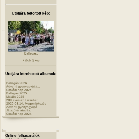
Utoljára feltöltött kép:
Ballagás.
+ több új kép
Utoljára létrehozott albumok:
Ballagás 2026.
Adventi gyertyagyújtá...
Családi nap 2025.
Ballagás 2025
Majális 2025
200 éves az Erzsébet ...
2025.03.14. Megemlékezés
Adventi gyertyagyújtá...
Játszótér átadás.
Családi nap 2024.
Online felhasználók