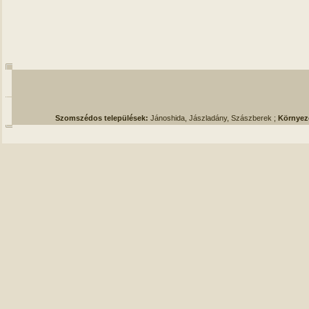
Szomszédos települések:
Jánoshida, Jászladány, Szászberek ;
Környez