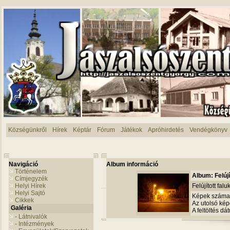
Községünkről
Hírek
Képtár
Fórum
Játékok
Apróhirdetés
Vendégkönyv
Navigáció
Album információ
Történelem
Album: Felújí
Címjegyzék
Helyi Hírek
Felújított fal
Helyi Sajtó
Képek száma
Cikkek
Az utolsó képe
Galéria
A feltöltés d
- Látnivalók
- Intézmények