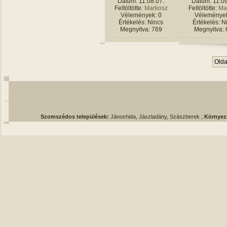
Dátum: 11.08.07.
Dátum: 11.09
Feltöltötte:
Markosz
Feltöltötte:
Ma
Vélemények: 0
Vélemények
Értékelés: Nincs
Értékelés: N
Megnyitva: 769
Megnyitva: 
Oldal
Szomszédos települések:
Jánoshida, Jászladány, Szászberek ;
Környez