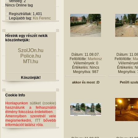
Vendég: 2
Nincs Online tag
Regisztráltak: 1,401
Legújabb tag:
Kis Ferenc
Híreink egy részét nekik
köszönhetjük:
SzolJOn.hu
Dátum: 11.08.07.
Dátum: 11.08
Police.hu
Feltöltötte:
Markosz
Feltöltötte:
Ma
MTI.hu
Vélemények: 0
Vélemények
Értékelés: Nincs
Értékelés: N
Megnyitva: 987
Megnyitva: 
Köszönjük!
akkor és most :D
Petõfi szo
Cookie Info
Honlapunkon
sütiket (cookie)
használunk a felhasználói
élmény fokozása érdekében.
Amennyiben szeretnél vele
megismerkedni,
ITT
bővebb
információt találsz róla.