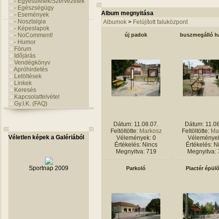
- Egyesületek/Szervezetek
- Egészségügy
Album megnyitása
- Események
- Nosztalgia
Albumok
>
Felújított faluközpont
- Képeslapok
- NoComment!
új padok
buszmegálló há
- Humor
Fórum
Idõjárás
Vendégkönyv
Apróhirdetés
Letöltések
Linkek
Keresés
Kapcsolatfelvétel
Gy.I.K. (FAQ)
Dátum: 11.08.07.
Dátum: 11.08
Feltöltötte:
Markosz
Feltöltötte:
Ma
Véletlen képek a Galériából
Vélemények: 0
Vélemények
Értékelés: Nincs
Értékelés: N
Megnyitva: 719
Megnyitva: 
Sportnap 2009
Parkoló
Piactér épül