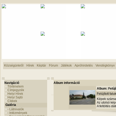
Községünkről
Hírek
Képtár
Fórum
Játékok
Apróhirdetés
Vendégkönyv
Navigáció
Album információ
Történelem
Album: Felújí
Címjegyzék
Helyi Hírek
Felújított fal
Helyi Sajtó
Képek száma
Cikkek
Az utolsó képe
Galéria
A feltöltés d
- Látnivalók
- Intézmények