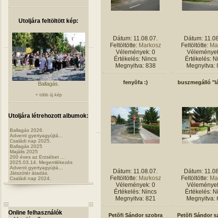
Utoljára feltöltött kép:
Dátum: 11.08.07.
Dátum: 11.08
Feltöltötte:
Markosz
Feltöltötte:
Ma
Vélemények: 0
Vélemények
Értékelés: Nincs
Értékelés: N
Megnyitva: 838
Megnyitva: 
fenyõfa :)
buszmegálló "l
Ballagás.
+ több új kép
Utoljára létrehozott albumok:
Ballagás 2026.
Adventi gyertyagyújtá...
Családi nap 2025.
Ballagás 2025
Majális 2025
200 éves az Erzsébet ...
2025.03.14. Megemlékezés
Adventi gyertyagyújtá...
Dátum: 11.08.07.
Dátum: 11.08
Játszótér átadás.
Feltöltötte:
Markosz
Feltöltötte:
Ma
Családi nap 2024.
Vélemények: 0
Vélemények
Értékelés: Nincs
Értékelés: N
Megnyitva: 821
Megnyitva: 
Online felhasználók
Petõfi Sándor szobra
Petõfi Sándor s