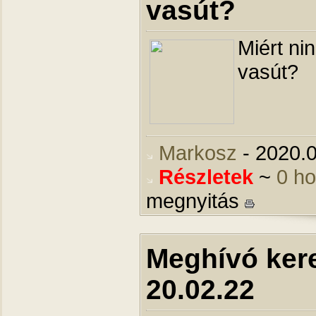
vasút?
Miért ni
vasút?
Markosz
- 2020.0
Részletek
~
0 h
megnyitás
Meghívó kere
20.02.22