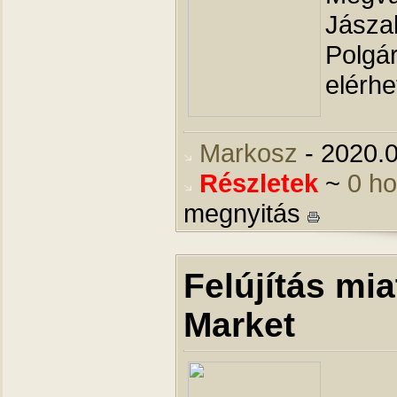
Jásza
Polgár
elérh
Markosz
- 2020.0
Részletek
~
0 h
megnyitás
Felújítás mi
Market