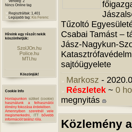
Vendég: 2
főigazg
Nincs Online tag
Jászal
Regisztráltak: 1,401
Legújabb tag:
Kis Ferenc
Tűzoltó Egyesület
Csabai Tamást – tá
Híreink egy részét nekik
köszönhetjük:
Jász-Nagykun-Szo
SzolJOn.hu
Katasztrófavédelm
Police.hu
MTI.hu
sajtóügyelete
Köszönjük!
Markosz
- 2020.0
Részletek
~
0 h
Cookie Info
megnyitás
Honlapunkon
sütiket (cookie)
használunk a felhasználói
élmény fokozása érdekében.
Amennyiben szeretnél vele
megismerkedni,
ITT
bővebb
információt találsz róla.
Közlemény a 