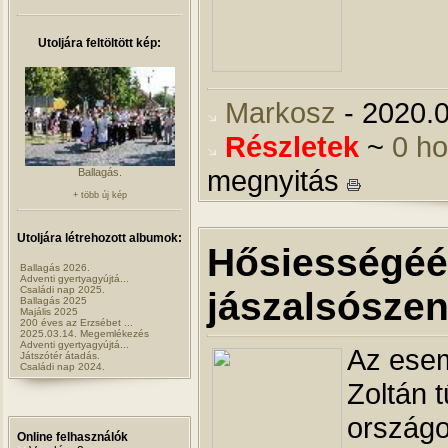
Utoljára feltöltött kép:
Markosz
- 2020.0
Részletek
~
0 h
megnyitás
Ballagás.
+ több új kép
Utoljára létrehozott albumok:
Hősiességéér
Ballagás 2026.
Adventi gyertyagyújtá...
Családi nap 2025.
jászalsószent
Ballagás 2025
Majális 2025
200 éves az Erzsébet ...
2025.03.14. Megemlékezés
Adventi gyertyagyújtá...
Az ese
Játszótér átadás.
Családi nap 2024.
Zoltán 
országo
Online felhasználók