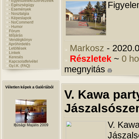
- Egyesületek/Szervezetek
Figyele
- Egészségügy
- Események
- Nosztalgia
- Képeslapok
- NoComment!
- Humor
Fórum
Idõjárás
Vendégkönyv
Apróhirdetés
Markosz
- 2020.0
Letöltések
Linkek
Részletek
~
0 h
Keresés
Kapcsolatfelvétel
Gy.I.K. (FAQ)
megnyitás
Véletlen képek a Galériából
V. Kawa part
Jászalsósze
V. Kawa
Kereszt felszentelés
2020.11.01
Jászals