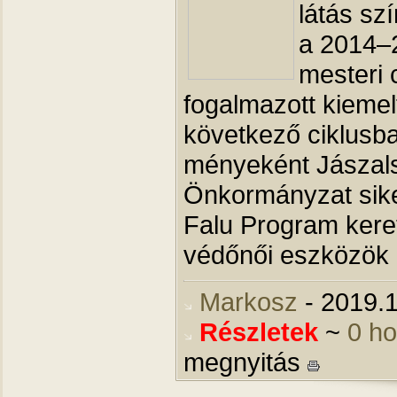
lá­tás sz
a 2014–20
mes­teri 
fo­gal­ma­zott kiemel
követ­kező cik­lus­
mé­nye­ként Jászal­
Önkor­mány­zat sike
Falu Prog­ram kere­t
védőnői esz­kö­zök
Markosz
- 2019.1
Részletek
~
0 h
megnyitás