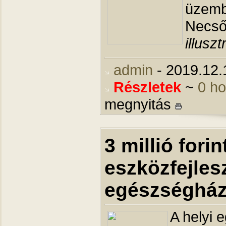
üzemb
Necső
illuszt
admin
- 2019.12.
Részletek
~
0 h
megnyitás
3 millió forin
eszközfejles
egészségház
A helyi e