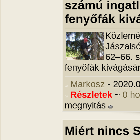
számú ingatl
fenyőfák kiv
Közlemé
Jászalsó
62–66. s
fenyőfák kivágásár
Markosz
- 2020.0
Részletek
~
0 h
megnyitás
Miért nincs 