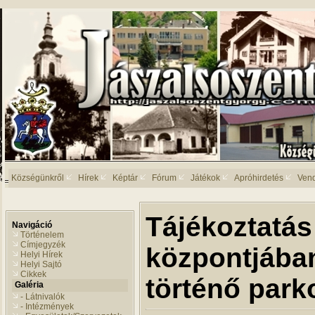
Községünkről
Hírek
Képtár
Fórum
Játékok
Apróhirdetés
Ven
Tájékoztatás
Navigáció
Történelem
Címjegyzék
központjába
Helyi Hírek
Helyi Sajtó
Cikkek
történő parko
Galéria
- Látnivalók
- Intézmények