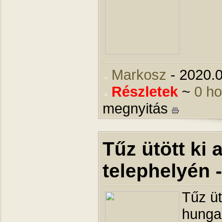
Markosz
- 2020.0
Részletek
~
0 h
megnyitás
Tűz ütött ki 
telephelyén -
Tűz üt
hungar