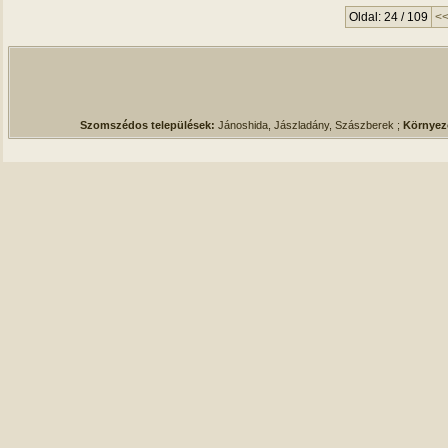
Oldal: 24 / 109
<
Szomszédos települések:
Jánoshida, Jászladány, Szászberek ;
Környez