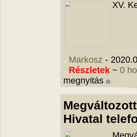
XV. K
Markosz
- 2020.0
Részletek
~
0 h
megnyitás
Megváltozott
Hivatal tele
Megvál