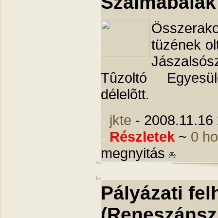
Szalmabálák 
Összera
tüzének ol
Jászals
Tûzoltó Egyesü
délelõtt.
jkte
- 2008.11.16
Részletek
~
0 h
megnyitás
Pályázati fel
(Reneszánsz