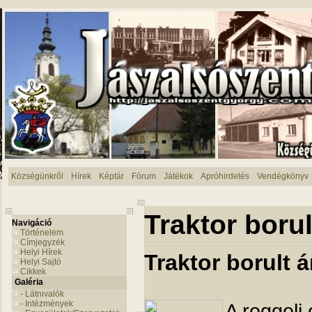
Községünkről
Hírek
Képtár
Fórum
Játékok
Apróhirdetés
Vendégkönyv
Traktor boru
Navigáció
Történelem
Címjegyzék
Helyi Hírek
Traktor borult 
Helyi Sajtó
Cikkek
Galéria
- Látnivalók
- Intézmények
A reggeli