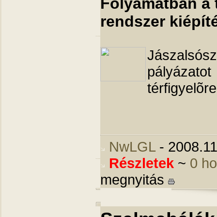
Folyamatban a t
rendszer kiépít
Jászalsós
pályázat
térfigyelõr
NwLGL
- 2008.11
Részletek
~
0 h
megnyitás