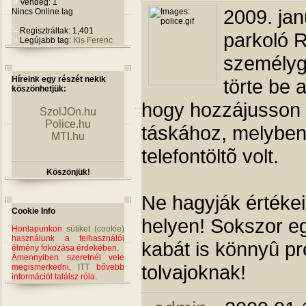
Vendég: 1
2009. jan
Nincs Online tag
Regisztráltak: 1,401
parkoló R
Legújabb tag:
Kis Ferenc
személyg
Híreink egy részét nekik
törte be 
köszönhetjük:
hogy hozzájusson 
SzolJOn.hu
Police.hu
táskához, melyben
MTI.hu
telefontöltõ volt.
Köszönjük!
Ne hagyják értékei
Cookie Info
helyen! Sokszor e
Honlapunkon
sütiket (cookie)
használunk a felhasználói
kabát is könnyû pr
élmény fokozása érdekében.
Amennyiben szeretnél vele
tolvajoknak!
megismerkedni,
ITT
bővebb
információt találsz róla.