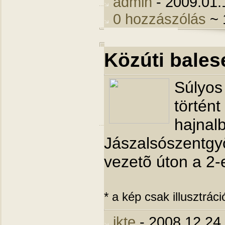
admin
- 2009.01.
0 hozzászólás
~ 
Közúti balese
Súlyos 
történ
hajnal
Jászalsószentgy
vezetõ úton a 2-
* a kép csak illusztráci
jkte
- 2008.12.24