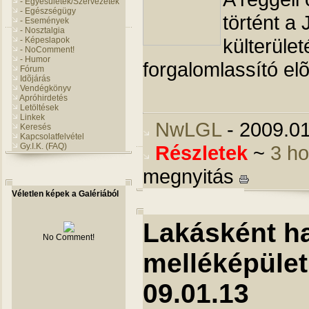
- Egyesületek/Szervezetek
- Egészségügy
történt a
- Események
- Nosztalgia
külterület
- Képeslapok
- NoComment!
- Humor
forgalomlassító elõ
Fórum
Idõjárás
Vendégkönyv
Apróhirdetés
Letöltések
Linkek
NwLGL
- 2009.01
Keresés
Kapcsolatfelvétel
Gy.I.K. (FAQ)
Részletek
~
3 h
megnyitás
Véletlen képek a Galériából
Lakásként h
No Comment!
melléképület 
09.01.13