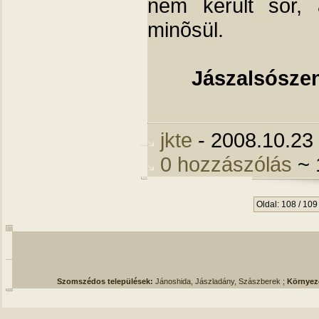
nem került sor, 
minõsül.
Jászalsósze
jkte
- 2008.10.23
0 hozzászólás
~ 
Oldal: 108 / 109
Szomszédos települések:
Jánoshida, Jászladány, Szászberek ;
Környez