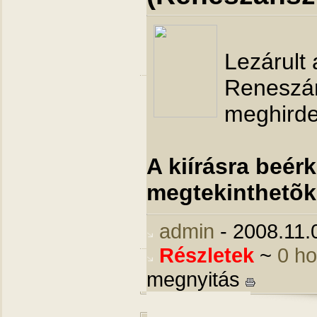
Lezárult 
Reneszá
meghirde
A kiírásra beér
megtekinthetõk
admin
- 2008.11.
Részletek
~
0 h
megnyitás