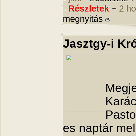
Részletek
~
2 h
megnyitás
Jasztgy-i Kr
Megje
Karác
Pasto
es naptár mell