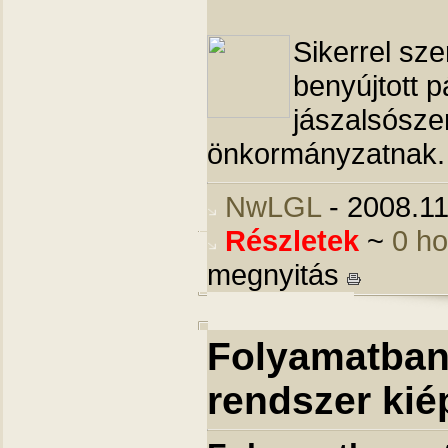
Sikerrel sze
benyújtott p
jászalsósze
önkormányzatnak.
NwLGL
- 2008.11
Részletek
~
0 h
megnyitás
Folyamatban 
rendszer kié