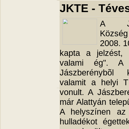
JKTE - Téves 
A Jás
Község
2008. 1
kapta a jelzést, 
valami ég". A f
Jászberénybõl 
valamit a helyi T
vonult. A Jászber
már Alattyán telepü
A helyszínen az 
hulladékot égette