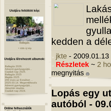
Lakás
Utoljára feltöltött kép:
mellé
gyulla
kedden a délel
Ballagás.
+ több új kép
jkte
- 2009.01.13
Utoljára létrehozott albumok:
Részletek
~
2 h
Ballagás 2026.
Adventi gyertyagyújtá...
megnyitás
Családi nap 2025.
Ballagás 2025
Majális 2025
200 éves az Erzsébet ...
2025.03.14. Megemlékezés
Adventi gyertyagyújtá...
Játszótér átadás.
Lopás egy u
Családi nap 2024.
autóból - 09.
Online felhasználók