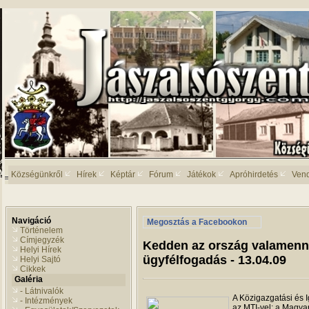
Községünkről
Hírek
Képtár
Fórum
Játékok
Apróhirdetés
Ven
Navigáció
Megosztás a Facebookon
Történelem
Címjegyzék
Kedden az ország valamenn
Helyi Hírek
ügyfélfogadás - 13.04.09
Helyi Sajtó
Cikkek
Galéria
- Látnivalók
A Közigazgatási és 
- Intézmények
az MTI-vel: a Magyar