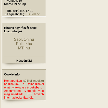
Vendég: 10
Nincs Online tag
Regisztráltak: 1,401
Legújabb tag:
Kis Ferenc
Híreink egy részét nekik
köszönhetjük:
SzolJOn.hu
Police.hu
MTI.hu
Köszönjük!
Cookie Info
Honlapunkon
sütiket (cookie)
használunk a felhasználói
élmény fokozása érdekében.
Amennyiben szeretnél vele
megismerkedni,
ITT
bővebb
információt találsz róla.