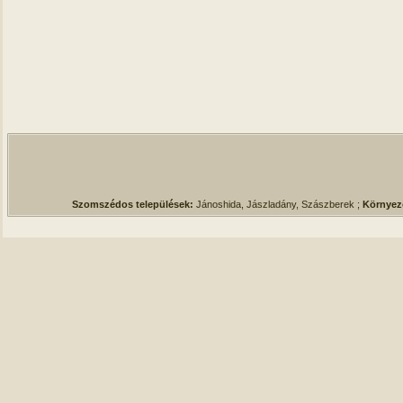
Szomszédos települések:
Jánoshida, Jászladány, Szászberek ;
Környez