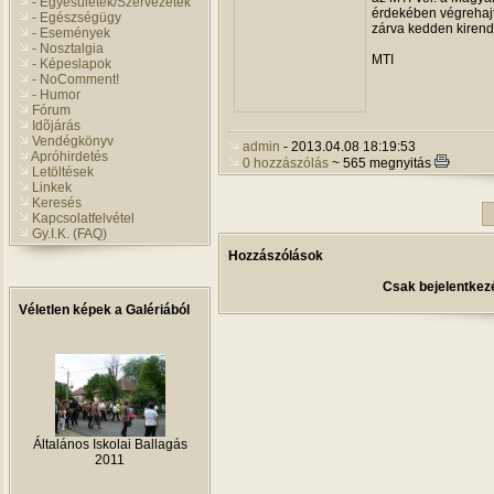
- Egyesületek/Szervezetek
érdekében végrehajta
- Egészségügy
zárva kedden kirend
- Események
- Nosztalgia
MTI
- Képeslapok
- NoComment!
- Humor
Fórum
Idõjárás
Vendégkönyv
admin
- 2013.04.08 18:19:53
Apróhirdetés
0 hozzászólás
~ 565 megnyitás
Letöltések
Linkek
Keresés
Kapcsolatfelvétel
Gy.I.K. (FAQ)
Hozzászólások
Csak bejelentkezé
Véletlen képek a Galériából
Általános Iskolai Ballagás
2011