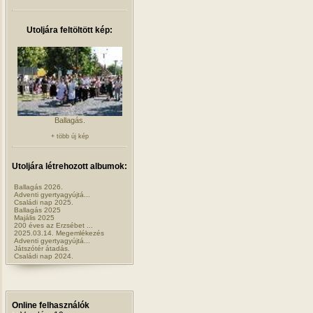
Utoljára feltöltött kép:
Ballagás.
+ több új kép
Utoljára létrehozott albumok:
Ballagás 2026.
Adventi gyertyagyújtá...
Családi nap 2025.
Ballagás 2025
Majális 2025
200 éves az Erzsébet ...
2025.03.14. Megemlékezés
Adventi gyertyagyújtá...
Játszótér átadás.
Családi nap 2024.
Online felhasználók