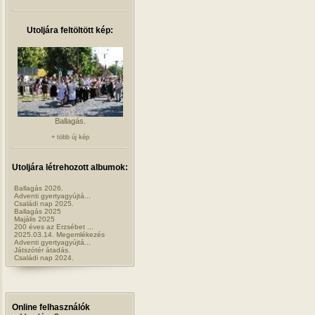
Utoljára feltöltött kép:
Ballagás.
+ több új kép
Utoljára létrehozott albumok:
Ballagás 2026.
Adventi gyertyagyújtá...
Családi nap 2025.
Ballagás 2025
Majális 2025
200 éves az Erzsébet ...
2025.03.14. Megemlékezés
Adventi gyertyagyújtá...
Játszótér átadás.
Családi nap 2024.
Online felhasználók