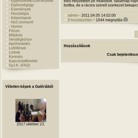
- Egyesületek/Szervezetek
éles helyzetben jól mûködött. Vasárnap hajn
- Egészségügy
boltba, de a rácsra szerelt szerkezet bekapcs
- Események
- Nosztalgia
admin
- 2011.04.05 14:02:00
- Képeslapok
0 hozzászólás
~ 1044 megnyitás
- NoComment!
- Humor
Fórum
Idõjárás
Vendégkönyv
Apróhirdetés
Hozzászólások
Letöltések
Linkek
Csak bejelentkezé
Keresés
Kapcsolatfelvétel
Gy.I.K. (FAQ)
Véletlen képek a Galériából
2017.október 23.