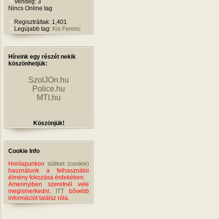
Vendég: 3
Nincs Online tag
Regisztráltak: 1,401
Legújabb tag:
Kis Ferenc
Híreink egy részét nekik
köszönhetjük:
SzolJOn.hu
Police.hu
MTI.hu
Köszönjük!
Cookie Info
Honlapunkon
sütiket (cookie)
használunk a felhasználói
élmény fokozása érdekében.
Amennyiben szeretnél vele
megismerkedni,
ITT
bővebb
információt találsz róla.