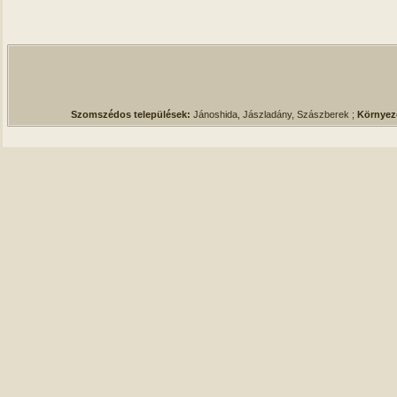
Szomszédos települések:
Jánoshida, Jászladány, Szászberek ;
Környez