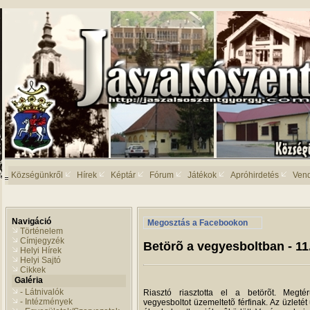
Községünkről
Hírek
Képtár
Fórum
Játékok
Apróhirdetés
Ven
Navigáció
Megosztás a Facebookon
Történelem
Címjegyzék
Betörõ a vegyesboltban - 11
Helyi Hírek
Helyi Sajtó
Cikkek
Galéria
- Látnivalók
Riasztó riasztotta el a betörõt. Megté
- Intézmények
vegyesboltot üzemeltetõ férfinak. Az üzletét