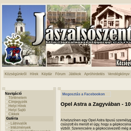
Községünkről
Hírek
Képtár
Fórum
Játékok
Apróhirdetés
Vendégkönyv
Navigáció
Megosztás a Facebookon
Történelem
Címjegyzék
Opel Astra a Zagyvában - 10
Helyi Hírek
Helyi Sajtó
Cikkek
Galéria
A helyszínen egy Opel Astra tipusú személyg
- Látnivalók
csúszott és merült el úgy, hogy a gépkocsinak
- Intézmények
vízbõl. Szerencsére a gépkocsivezetõ még a v