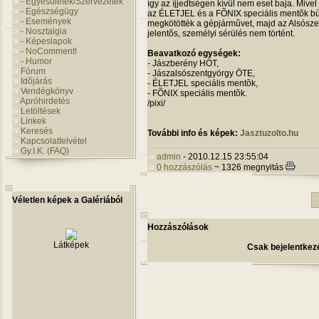
- Egyesületek/Szervezetek
így az íjjedtségen kívül nem eset baja. Mivel a
- Egészségügy
az ÉLETJEL és a FÕNIX speciális mentõk bú
- Események
megkötötték a gépjármûvet, majd az Alsószen
- Nosztalgia
jelentõs, személyi sérülés nem történt.
- Képeslapok
- NoComment!
Beavatkozó egységek:
- Humor
- Jászberény HÖT,
Fórum
- Jászalsószentgyörgy ÖTE,
Idõjárás
- ÉLETJEL speciális mentõk,
Vendégkönyv
- FÕNIX speciális mentõk.
Apróhirdetés
/pixi/
Letöltések
Linkek
Keresés
További info és képek:
Jasztuzolto.hu
Kapcsolatfelvétel
Gy.I.K. (FAQ)
admin
- 2010.12.15 23:55:04
0 hozzászólás
~ 1326 megnyitás
Véletlen képek a Galériából
Hozzászólások
Látképek
Csak bejelentkezé