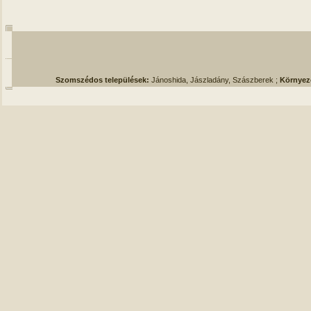
Szomszédos települések:
Jánoshida, Jászladány, Szászberek ;
Környez