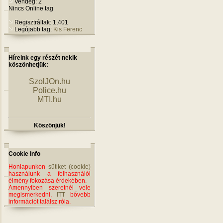
Vendég: 2
Nincs Online tag
Regisztráltak: 1,401
Legújabb tag:
Kis Ferenc
Híreink egy részét nekik
köszönhetjük:
SzolJOn.hu
Police.hu
MTI.hu
Köszönjük!
Cookie Info
Honlapunkon
sütiket (cookie)
használunk a felhasználói
élmény fokozása érdekében.
Amennyiben szeretnél vele
megismerkedni,
ITT
bővebb
információt találsz róla.