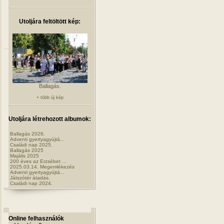
Utoljára feltöltött kép:
Ballagás.
+ több új kép
Utoljára létrehozott albumok:
Ballagás 2026.
Adventi gyertyagyújtá...
Családi nap 2025.
Ballagás 2025
Majális 2025
200 éves az Erzsébet ...
2025.03.14. Megemlékezés
Adventi gyertyagyújtá...
Játszótér átadás.
Családi nap 2024.
Online felhasználók