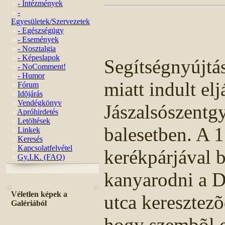
- Intézmények
-
Egyesületek/Szervezetek
- Egészségügy
- Események
- Nosztalgia
- Képeslapok
Segítségnyújtá
- NoComment!
- Humor
miatt indult elj
Fórum
Idõjárás
Vendégkönyv
Jászalsószentg
Apróhirdetés
Letöltések
balesetben. A 1
Linkek
Keresés
Kapcsolatfelvétel
kerékpárjával b
Gy.I.K. (FAQ)
kanyarodni a D
Véletlen képek a
utca keresztezõ
Galériából
hogy szembõl 