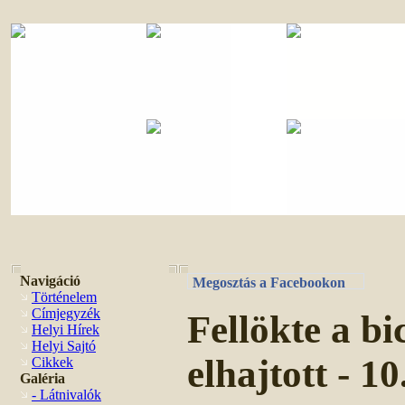
Navigáció
Megosztás a Facebookon
Történelem
Címjegyzék
Fellökte a bi
Helyi Hírek
Helyi Sajtó
elhajtott - 10
Cikkek
Galéria
- Látnivalók