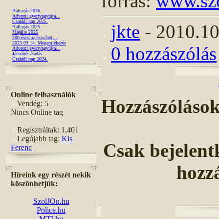
forrás:
www.szo
Ballagás 2026.
Adventi gyertyagyújtá...
Családi nap 2025.
jkte
- 2010.10
Ballagás 2025
Majális 2025
200 éves az Erzsébet ...
2025.03.14. Megemlékezés
0 hozzászólás
Adventi gyertyagyújtá...
Játszótér átadás.
Családi nap 2024.
Online felhasználók
Hozzászóláso
Vendég: 5
Nincs Online tag
Regisztráltak: 1,401
Legújabb tag:
Kis
Csak bejelent
Ferenc
hozz
Híreink egy részét nekik
köszönhetjük:
SzolJOn.hu
Police.hu
MTI.hu