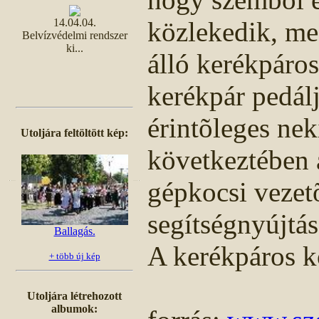
közlekedik, me
14.04.04.
Belvízvédelmi rendszer
ki...
álló kerékpáros
kerékpár pedál
érintõleges ne
Utoljára feltöltött kép:
következtében a
gépkocsi vezet
segítségnyújtás
Ballagás.
A kerékpáros k
+ több új kép
Utoljára létrehozott
albumok: