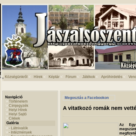
Községünkről
Hírek
Képtár
Fórum
Játékok
Apróhirdetés
Ven
Navigáció
Megosztás a Facebookon
Történelem
Címjegyzék
A vitatkozó romák nem vett
Helyi Hírek
Helyi Sajtó
Cikkek
Galéria
Az Egy
- Látnivalók
megszünte
- Intézmények
megfize