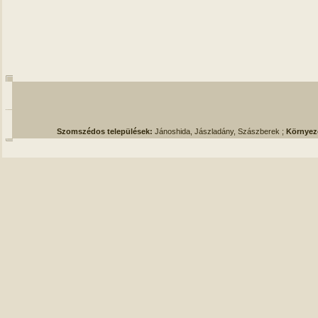
Szomszédos települések:
Jánoshida, Jászladány, Szászberek ;
Környez