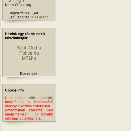
Vendég: 7
Nincs Online tag
Regisztráltak: 1,401
Legújabb tag:
Kis Ferenc
Híreink egy részét nekik
köszönhetjük:
SzolJOn.hu
Police.hu
MTI.hu
Köszönjük!
Cookie Info
Honlapunkon
sütiket (cookie)
használunk a felhasználói
élmény fokozása érdekében.
Amennyiben szeretnél vele
megismerkedni,
ITT
bővebb
információt találsz róla.