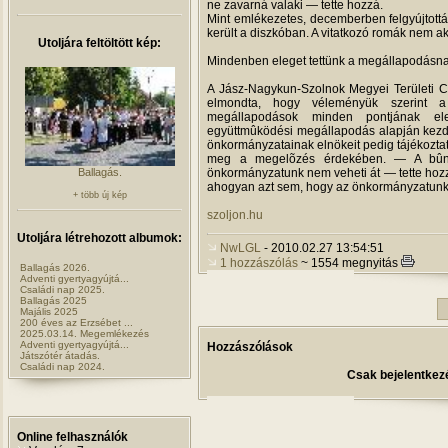
ne zavarná valaki — tette hozzá.
Mint emlékezetes, decemberben felgyújtottá
került a diszkóban. A vitatkozó romák nem ak
Utoljára feltöltött kép:
Mindenben eleget tettünk a megállapodásn
A Jász-Nagykun-Szolnok Megyei Területi 
elmondta, hogy véleményük szerint a S
megállapodások minden pontjának eleg
együttmûködési megállapodás alapján kezd
önkormányzatainak elnökeit pedig tájékoztatt
meg a megelõzés érdekében. — A bûnöz
önkormányzatunk nem veheti át — tette hozzá 
Ballagás.
ahogyan azt sem, hogy az önkormányzatunk fiz
+ több új kép
szoljon.hu
Utoljára létrehozott albumok:
NwLGL
- 2010.02.27 13:54:51
1 hozzászólás
~ 1554 megnyitás
Ballagás 2026.
Adventi gyertyagyújtá...
Családi nap 2025.
Ballagás 2025
Majális 2025
200 éves az Erzsébet ...
2025.03.14. Megemlékezés
Adventi gyertyagyújtá...
Hozzászólások
Játszótér átadás.
Családi nap 2024.
Csak bejelentkezé
Online felhasználók