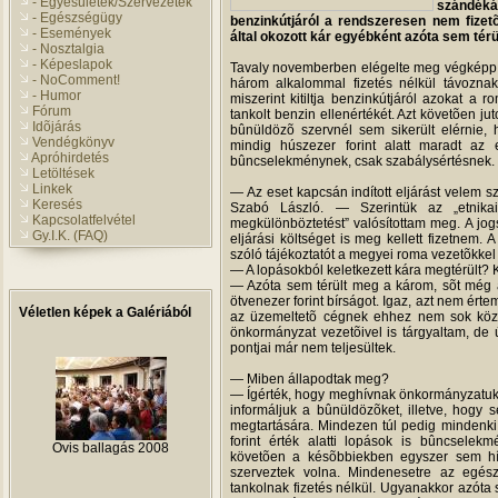
- Egyesületek/Szervezetek
szándéká
- Egészségügy
benzinkútjáról a rendszeresen nem fizetõ
- Események
által okozott kár egyébként azóta sem térü
- Nosztalgia
- Képeslapok
Tavaly novemberben elégelte meg végképp S
- NoComment!
három alkalommal fizetés nélkül távozna
- Humor
miszerint kitiltja benzinkútjáról azokat a 
Fórum
tankolt benzin ellenértékét. Azt követõen ju
Idõjárás
bûnüldözõ szervnél sem sikerült elérnie, 
Vendégkönyv
mindig húszezer forint alatt maradt az 
Apróhirdetés
bûncselekménynek, csak szabálysértésnek.
Letöltések
Linkek
— Az eset kapcsán indított eljárást vel
Keresés
Szabó László. — Szerintük az „etnikai
Kapcsolatfelvétel
megkülönböztetést” valósítottam meg. A jogs
Gy.I.K. (FAQ)
eljárási költséget is meg kellett fizetnem. 
szóló tájékoztatót a megyei roma vezetõkkel 
— A lopásokból keletkezett kára megtérült? 
— Azóta sem térült meg a károm, sõt még a
ötvenezer forint bírságot. Igaz, azt nem érte
Véletlen képek a Galériából
az üzemeltetõ cégnek ehhez nem sok köz
önkormányzat vezetõivel is tárgyaltam, de
pontjai már nem teljesültek.
— Miben állapodtak meg?
— Ígérték, hogy meghívnak önkormányzatuk 
informáljuk a bûnüldözõket, illetve, hogy 
megtartására. Mindezen túl pedig mindenki
forint érték alatti lopások is bûncsele
Ovis ballagás 2008
követõen a késõbbiekben egyszer sem hív
szerveztek volna. Mindenesetre az egész
tankolnak fizetés nélkül. Ugyanakkor azóta