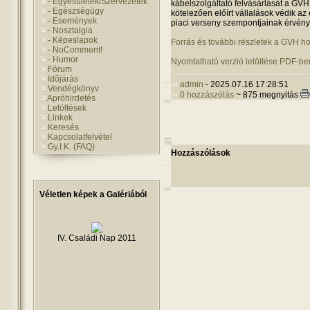
- Egyesületek/Szervezetek
kábelszolgáltató felvásárlását a GVH
- Egészségügy
kötelezően előírt vállalások védik az
- Események
piaci verseny szempontjainak érvény
- Nosztalgia
- Képeslapok
Forrás és további részletek a GVH h
- NoComment!
- Humor
Nyomtatható verzió letöltése PDF-be
Fórum
Idõjárás
admin
- 2025.07.16 17:28:51
Vendégkönyv
0 hozzászólás
~ 875 megnyitás
Apróhirdetés
Letöltések
Linkek
Keresés
Kapcsolatfelvétel
Gy.I.K. (FAQ)
Hozzászólások
Véletlen képek a Galériából
IV. Családi Nap 2011