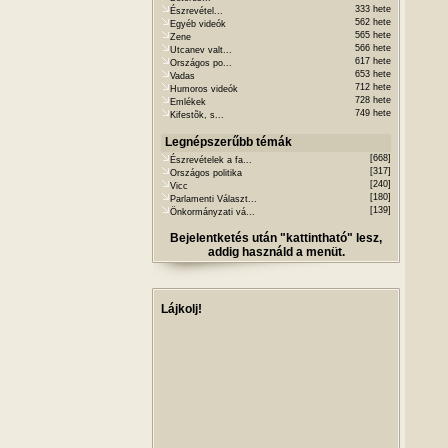
333 hete
Észrevétel...
562 hete
Egyéb videók
565 hete
Zene
566 hete
Utcanev valt...
617 hete
Országos po...
653 hete
Vadas
712 hete
Humoros videók
728 hete
Emlékek
749 hete
Kifestõk, s...
Legnépszerűbb témák
[668]
Észrevételek a fa...
[317]
Országos politika
[240]
Vicc
[180]
Parlamenti Választ...
[139]
Önkormányzati vá...
Bejelentketés után "kattintható" lesz,
addig használd a menüt.
Lájkolj!