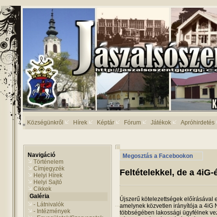
Községünkről
Hírek
Képtár
Fórum
Játékok
Apróhirdetés
Navigáció
Megosztás a Facebookon
Történelem
Címjegyzék
Feltételekkel, de a 4iG
Helyi Hírek
Helyi Sajtó
Cikkek
Galéria
Újszerű kötelezettségek előírásával 
- Látnivalók
amelynek közvetlen irányítója a 4iG N
- Intézmények
többségében lakossági ügyfélnek veze