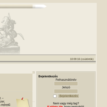
10:09:16 (csütörtök)
Bejelentkezés
Felhasználónév
Jelszó
. –
zer,
Nem vagy még tag?
s méretű
Kattints ide
, hogy regisztrálj.