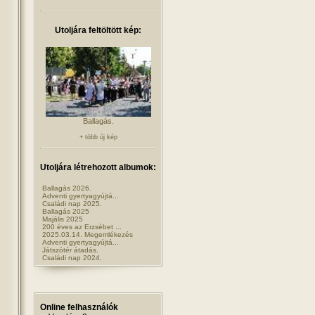
Utoljára feltöltött kép:
Ballagás.
+ több új kép
Utoljára létrehozott albumok:
Ballagás 2026.
Adventi gyertyagyújtá...
Családi nap 2025.
Ballagás 2025
Majális 2025
200 éves az Erzsébet ...
2025.03.14. Megemlékezés
Adventi gyertyagyújtá...
Játszótér átadás.
Családi nap 2024.
Online felhasználók