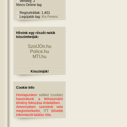
Vendég: 2
Nincs Online tag
Regisztráltak: 1,401
Legújabb tag:
Kis Ferenc
Híreink egy részét nekik
köszönhetjük:
SzolJOn.hu
Police.hu
MTI.hu
Köszönjük!
Cookie Info
Honlapunkon
sütiket (cookie)
használunk a felhasználói
élmény fokozása érdekében.
Amennyiben szeretnél vele
megismerkedni,
ITT
bővebb
információt találsz róla.