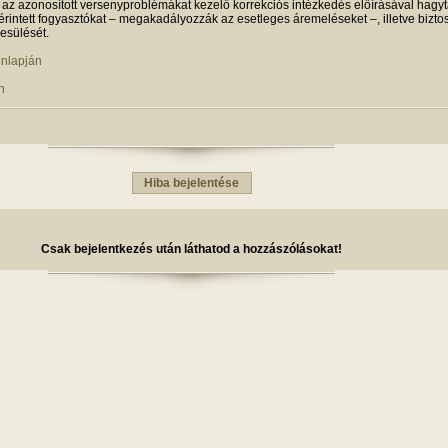
 az azonosított versenyproblémákat kezelő korrekciós intézkedés előírásával hagyt
 érintett fogyasztókat – megakadályozzák az esetleges áremeléseket –, illetve biztos
esülését.
onlapján
n
Hiba bejelentése
Csak bejelentkezés után láthatod a hozzászólásokat!