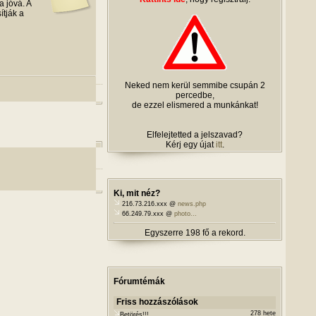
a jóvá. A
ítják a
Neked nem kerül semmibe csupán 2
percedbe,
de ezzel elismered a munkánkat!
Elfelejtetted a jelszavad?
Kérj egy újat
itt
.
Ki, mit néz?
216.73.216.xxx @
news.php
66.249.79.xxx @
photo...
Egyszerre 198 fő a rekord.
Fórumtémák
Friss hozzászólások
278 hete
Betörés!!!