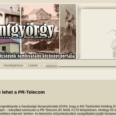
Vendégkönyv
Linkek
Időjárás
-é lehet a PR-Telecom
engedélyezte a Gazdasági Versenyhivatal (GVH), hogy a 4iG Távközlési Holding Zrt
yrt. – irányítást szerezzen a PR-Telecom Zrt. felett. A 270 településen, mintegy 55 e
tékes internet- telefon- és televíziós műsorterjesztési szolgáltatást nyújtó közepe