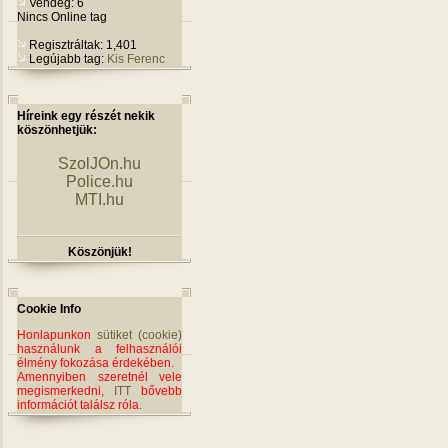
Vendég: 6
Nincs Online tag
Regisztráltak: 1,401
Legújabb tag:
Kis Ferenc
Híreink egy részét nekik
köszönhetjük:
SzolJOn.hu
Police.hu
MTI.hu
Köszönjük!
Cookie Info
Honlapunkon
sütiket (cookie)
használunk a felhasználói
élmény fokozása érdekében.
Amennyiben szeretnél vele
megismerkedni,
ITT
bővebb
információt találsz róla.