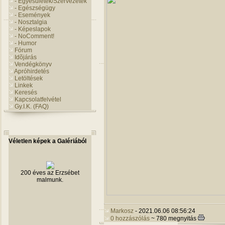
- Egyesületek/Szervezetek
- Egészségügy
- Események
- Nosztalgia
- Képeslapok
- NoComment!
- Humor
Fórum
Idõjárás
Vendégkönyv
Apróhirdetés
Letöltések
Linkek
Keresés
Kapcsolatfelvétel
Gy.I.K. (FAQ)
Véletlen képek a Galériából
200 éves az Erzsébet
malmunk.
Markosz
- 2021.06.06 08:56:24
0 hozzászólás
~ 780 megnyitás