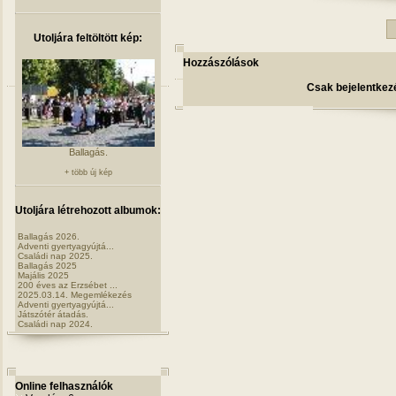
Utoljára feltöltött kép:
Hozzászólások
Csak bejelentkezé
Ballagás.
+ több új kép
Utoljára létrehozott albumok:
Ballagás 2026.
Adventi gyertyagyújtá...
Családi nap 2025.
Ballagás 2025
Majális 2025
200 éves az Erzsébet ...
2025.03.14. Megemlékezés
Adventi gyertyagyújtá...
Játszótér átadás.
Családi nap 2024.
Online felhasználók