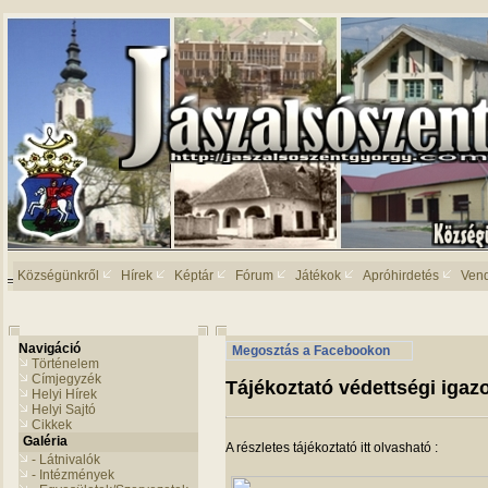
Községünkről
Hírek
Képtár
Fórum
Játékok
Apróhirdetés
Ven
Navigáció
Megosztás a Facebookon
Történelem
Címjegyzék
Tájékoztató védettségi igazo
Helyi Hírek
Helyi Sajtó
Cikkek
Galéria
A részletes tájékoztató itt olvasható :
- Látnivalók
- Intézmények