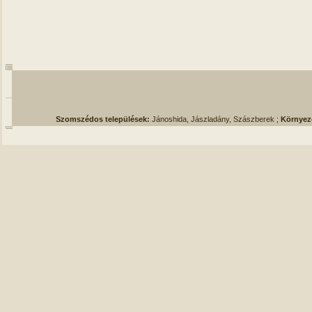
Szomszédos települések:
Jánoshida, Jászladány, Szászberek ;
Környez