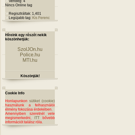
Vendég: 4
Nincs Online tag
Regisztráltak: 1,401
Legújabb tag:
Kis Ferenc
Híreink egy részét nekik
köszönhetjük:
SzolJOn.hu
Police.hu
MTI.hu
Köszönjük!
Cookie Info
Honlapunkon
sütiket (cookie)
használunk a felhasználói
élmény fokozása érdekében.
Amennyiben szeretnél vele
megismerkedni,
ITT
bővebb
információt találsz róla.