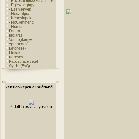
- Egyesületek/Szervezetek
- Egészségügy
- Események
- Nosztalgia
- Képeslapok
- NoComment!
- Humor
Fórum
Idõjárás
Vendégkönyv
Apróhirdetés
Letöltések
Linkek
Keresés
Kapcsolatfelvétel
Gy.I.K. (FAQ)
Véletlen képek a Galériából
Kidőlt fa és villanyoszlop