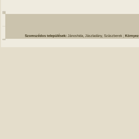
Szomszédos települések:
Jánoshida, Jászladány, Szászberek ;
Környez