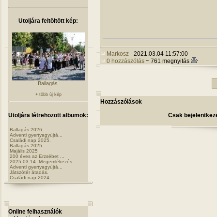
Utoljára feltöltött kép:
Markosz
- 2021.03.04 11:57:00
0 hozzászólás
~ 761 megnyitás
Ballagás.
+ több új kép
Hozzászólások
Utoljára létrehozott albumok:
Csak bejelentkezé
Ballagás 2026.
Adventi gyertyagyújtá...
Családi nap 2025.
Ballagás 2025
Majális 2025
200 éves az Erzsébet ...
2025.03.14. Megemlékezés
Adventi gyertyagyújtá...
Játszótér átadás.
Családi nap 2024.
Online felhasználók