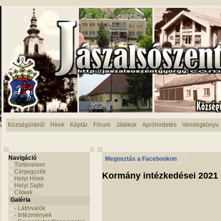
Községünkről
Hírek
Képtár
Fórum
Játékok
Apróhirdetés
Vendégkönyv
Navigáció
Megosztás a Facebookon
Történelem
Címjegyzék
Kormány intézkedései 2021 
Helyi Hírek
Helyi Sajtó
Cikkek
Galéria
- Látnivalók
- Intézmények