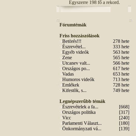
Egyszerre 198 fő a rekord.
Fórumtémák
Friss hozzászólások
Betörés!!!
278 hete
Észrevétel...
333 hete
Egyéb videók
563 hete
Zene
565 hete
Utcanev valt...
566 hete
Országos po...
617 hete
Vadas
653 hete
Humoros videók
713 hete
Emlékek
728 hete
Kifestõk, s...
749 hete
Legnépszerűbb témák
Észrevételek a fa...
[668]
Országos politika
[317]
Vicc
[240]
Parlamenti Választ...
[180]
Önkormányzati vá...
[139]