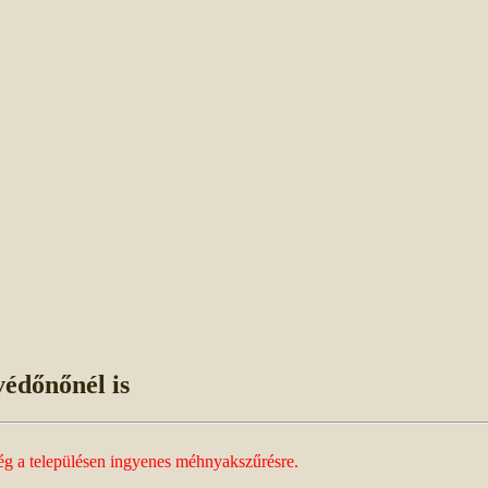
édőnőnél is
ség a településen ingyenes méhnyakszűrésre.