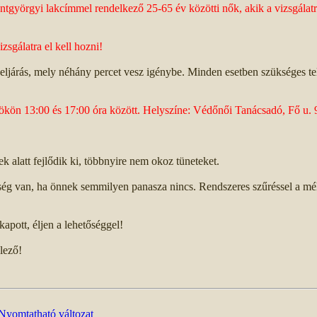
entgyörgyi lakcímmel rendelkező 25-65 év közötti nők, akik a vizsgálatr
izsgálatra el kell hozni!
eljárás, mely néhány percet vesz igénybe. Minden esetben szükséges t
rtökön 13:00 és 17:00 óra között. Helyszíne: Védőnői Tanácsadó, Fő u. 
 alatt fejlődik ki, többnyire nem okoz tüneteket.
kség van, ha önnek semmilyen panasza nincs. Rendszeres szűréssel a mé
apott, éljen a lehetőséggel!
lező!