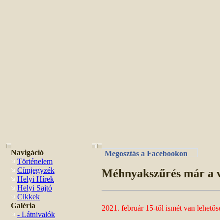
Navigáció
Megosztás a Facebookon
Történelem
Címjegyzék
Méhnyakszűrés már a v
Helyi Hírek
Helyi Sajtó
Cikkek
Galéria
2021. február 15-től ismét van lehető
- Látnivalók