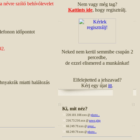
a névre szóló behívólevelet
Nem vagy még tag?
Kattints ide
, hogy regisztrálj.
elefonon időpontot
92.
Neked nem kerül semmibe csupán 2
percedbe,
de ezzel elismered a munkánkat!
Elfelejtetted a jelszavad?
hnyakrák miatti halálozás
Kérj egy újat
itt
.
Ki, mit néz?
220.181.108.xxx @
photo...
216.73.216.xxx @
news.php
66.249.79.xxx @
repor...
66.249.79.xxx @
photo...