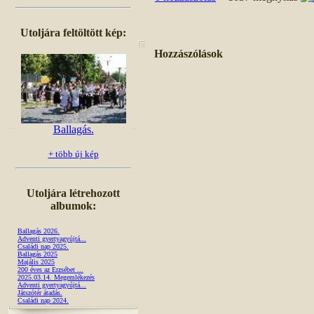
Utoljára feltöltött kép:
Hozzászólások
Ballagás.
+ több új kép
Utoljára létrehozott
albumok:
Ballagás 2026.
Adventi gyertyagyújtá...
Családi nap 2025.
Ballagás 2025
Majális 2025
200 éves az Erzsébet ...
2025.03.14. Megemlékezés
Adventi gyertyagyújtá...
Játszótér átadás.
Családi nap 2024.