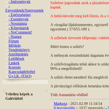
- Intézmények
Szűrésre jogosultak azok a jászalsósz
-
kaptak.
Egyesületek/Szervezetek
- Egészségügy
A behívólevelet meg kell őrizni, és a v
- Események
- Nosztalgia
A vizsgálat fájdalommentes, egyszerű 
- Képeslapok
egyeztetni ( 57/655-189 ).
- NoComment!
- Humor
A szűrések tervezett időpontja: csütö
Fórum
Idõjárás
Miért fontos a szűrés?
Vendégkönyv
Apróhirdetés
A méhnyak rosszindulatú daganata évek
Letöltések
Linkek
A szűrővizsgálatra tehát akkor is szü
Keresés
90%-a megelőzhető!
Kapcsolatfelvétel
Gy.I.K. (FAQ)
A szűrés életet menthet! Ha meghívót k
A járványügyi előírások betartása köte
Véletlen képek a
Tóth Annamária védőnő
Galériából
Markosz
- 2021.02.09 11:34:54
0 hozzászólás
~ 1037 megnyitás