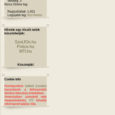
Vendég: 3
Nincs Online tag
Regisztráltak: 1,401
Legújabb tag:
Kis Ferenc
Híreink egy részét nekik
köszönhetjük:
SzolJOn.hu
Police.hu
MTI.hu
Köszönjük!
Cookie Info
Honlapunkon
sütiket (cookie)
használunk a felhasználói
élmény fokozása érdekében.
Amennyiben szeretnél vele
megismerkedni,
ITT
bővebb
információt találsz róla.