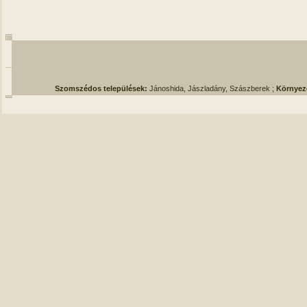
Szomszédos települések:
Jánoshida, Jászladány, Szászberek ;
Környez