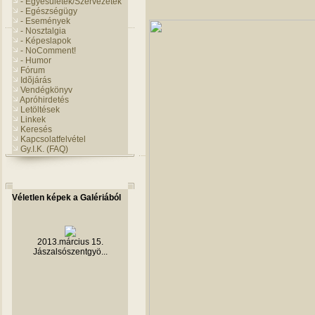
- Egyesületek/Szervezetek
- Egészségügy
- Események
- Nosztalgia
- Képeslapok
- NoComment!
- Humor
Fórum
Idõjárás
Vendégkönyv
Apróhirdetés
Letöltések
Linkek
Keresés
Kapcsolatfelvétel
Gy.I.K. (FAQ)
Véletlen képek a Galériából
2013.március 15.
Jászalsószentgyö...