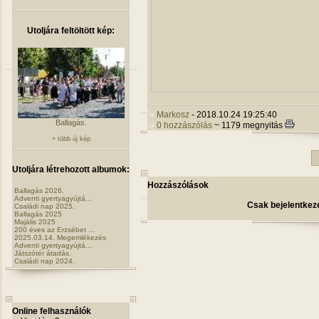
Utoljára feltöltött kép:
Markosz
- 2018.10.24 19:25:40
Ballagás.
0 hozzászólás
~ 1179 megnyitás
+ több új kép
Utoljára létrehozott albumok:
Hozzászólások
Ballagás 2026.
Adventi gyertyagyújtá...
Csak bejelentkezé
Családi nap 2025.
Ballagás 2025
Majális 2025
200 éves az Erzsébet ...
2025.03.14. Megemlékezés
Adventi gyertyagyújtá...
Játszótér átadás.
Családi nap 2024.
Online felhasználók