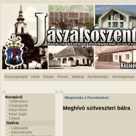
Községünkről
Hírek
Képtár
Fórum
Játékok
Apróhirdetés
Vendégkönyv
Navigáció
Megosztás a Facebookon
Történelem
Címjegyzék
Meghívó szilveszteri bálra
Helyi Hírek
Helyi Sajtó
Cikkek
Galéria
- Látnivalók
- Intézmények