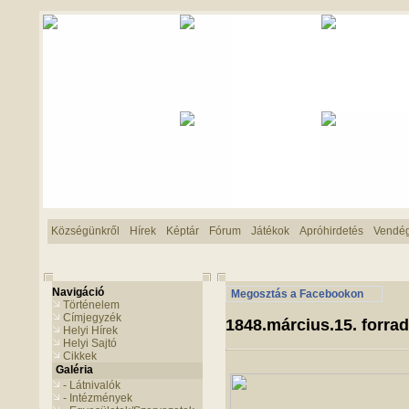
Községünkről
Hírek
Képtár
Fórum
Játékok
Apróhirdetés
Vendé
Navigáció
Megosztás a Facebookon
Történelem
Címjegyzék
1848.március.15. forra
Helyi Hírek
Helyi Sajtó
Cikkek
Galéria
- Látnivalók
- Intézmények