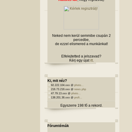
Neked nem kerül semmibe csupán 2
percedbe,
de ezzel elismered a munkánkat!
Elfelejtetted a jelszavad?
Kérj egy újat
itt
.
Ki, mit néz?
92.222.104.xxx @
photo...
216.73.216.xxx @
news.php
47.79.13.xxx @
photo...
138.201.36.xxx @
profi...
Egyszerre 198 fő a rekord.
Fórumtémák