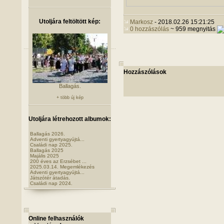
Utoljára feltöltött kép:
Markosz
- 2018.02.26 15:21:25
0 hozzászólás
~ 959 megnyitás
Hozzászólások
Ballagás.
+ több új kép
Utoljára létrehozott albumok:
Ballagás 2026.
Adventi gyertyagyújtá...
Családi nap 2025.
Ballagás 2025
Majális 2025
200 éves az Erzsébet ...
2025.03.14. Megemlékezés
Adventi gyertyagyújtá...
Játszótér átadás.
Családi nap 2024.
Online felhasználók