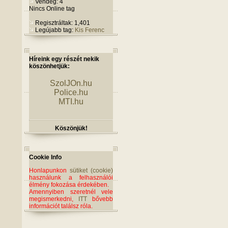
Vendég: 4
Nincs Online tag
Regisztráltak: 1,401
Legújabb tag:
Kis Ferenc
Híreink egy részét nekik
köszönhetjük:
SzolJOn.hu
Police.hu
MTI.hu
Köszönjük!
Cookie Info
Honlapunkon
sütiket (cookie)
használunk a felhasználói
élmény fokozása érdekében.
Amennyiben szeretnél vele
megismerkedni,
ITT
bővebb
információt találsz róla.