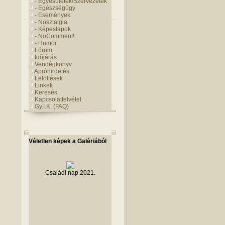
- Egyesületek/Szervezetek
- Egészségügy
- Események
- Nosztalgia
- Képeslapok
- NoComment!
- Humor
Fórum
Idõjárás
Vendégkönyv
Apróhirdetés
Letöltések
Linkek
Keresés
Kapcsolatfelvétel
Gy.I.K. (FAQ)
Véletlen képek a Galériából
Családi nap 2021.