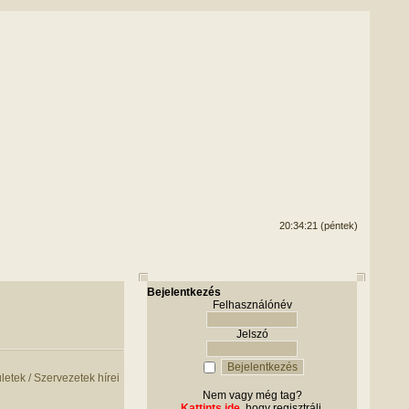
20:34:21 (péntek)
Bejelentkezés
Felhasználónév
Jelszó
Nem vagy még tag?
Kattints ide
, hogy regisztrálj.