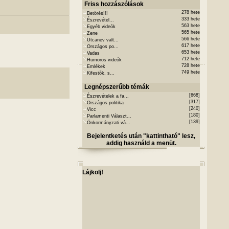
Friss hozzászólások
278 hete
Betörés!!!
333 hete
Észrevétel...
563 hete
Egyéb videók
565 hete
Zene
566 hete
Utcanev valt...
617 hete
Országos po...
653 hete
Vadas
712 hete
Humoros videók
728 hete
Emlékek
749 hete
Kifestõk, s...
Legnépszerűbb témák
[668]
Észrevételek a fa...
[317]
Országos politika
[240]
Vicc
[180]
Parlamenti Választ...
[139]
Önkormányzati vá...
Bejelentketés után "kattintható" lesz,
addig használd a menüt.
Lájkolj!