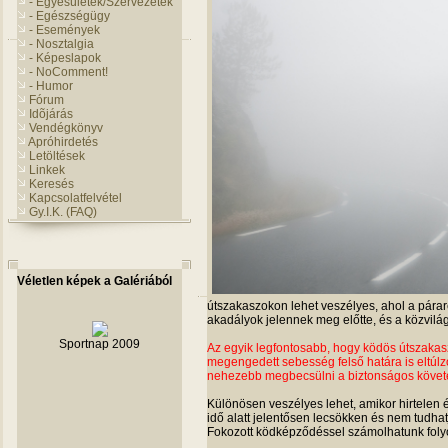
- Egyesületek/Szervezetek
- Egészségügy
- Események
- Nosztalgia
- Képeslapok
- NoComment!
- Humor
Fórum
Idõjárás
Vendégkönyv
Apróhirdetés
Letöltések
Linkek
Keresés
Kapcsolatfelvétel
Gy.I.K. (FAQ)
Véletlen képek a Galériából
útszakaszokon lehet veszélyes, ahol a páraré
akadályok jelennek meg előtte, és a közvilág
Sportnap 2009
Az egyik legfontosabb, hogy ködös útszaka
megengedett sebesség felső határa is eltúlz
nehezebb megbecsülni a biztonságos követés
Különösen veszélyes lehet, amikor hirtelen 
idő alatt jelentősen lecsökken és nem tudha
Fokozott ködképződéssel számolhatunk folyó