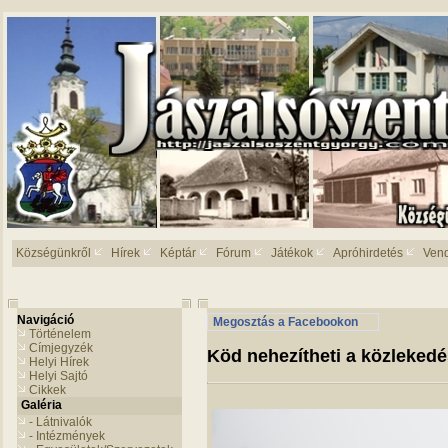
Községünkről
Hírek
Képtár
Fórum
Játékok
Apróhirdetés
Ven
Navigáció
Megosztás a Facebookon
Történelem
Címjegyzék
Köd nehezítheti a közlekedé
Helyi Hírek
Helyi Sajtó
Cikkek
Galéria
- Látnivalók
- Intézmények