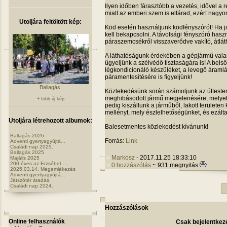
Ilyen időben fárasztóbb a vezetés, idővel a
miatt az emberi szem is elfárad, ezért nagy
Utoljára feltöltött kép:
Köd esetén használjunk ködfényszórót! Ha já
kell bekapcsolni. A távolsági fényszóró hasz
páraszemcsékről visszaverődve vakító, átláth
A láthatóságunk érdekében a gépjármű valamen
ügyeljünk a szélvédő tisztaságára is! A be
légkondicionáló készüléket, a levegő áramlá
páramentesítésére is figyeljünk!
Ballagás.
Közlekedésünk során számoljunk az úttesten
meghibásodott jármű megjelenésére, melyek
+ több új kép
pedig kiszállunk a járműből, lakott területe
mellényt, mely észlelhetőségünket, és ezált
Utoljára létrehozott albumok:
Balesetmentes közlekedést kívánunk!
Ballagás 2026.
Forrás:
Link
Adventi gyertyagyújtá...
Családi nap 2025.
Ballagás 2025
Markosz
- 2017.11.25 18:33:10
Majális 2025
200 éves az Erzsébet ...
0 hozzászólás
~ 931 megnyitás
2025.03.14. Megemlékezés
Adventi gyertyagyújtá...
Játszótér átadás.
Családi nap 2024.
Hozzászólások
Online felhasználók
Csak bejelentkezé