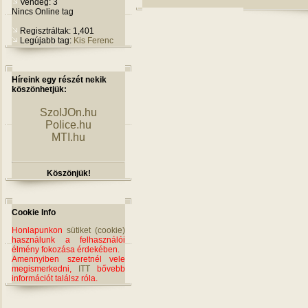
Vendég: 3
Nincs Online tag
Regisztráltak: 1,401
Legújabb tag:
Kis Ferenc
Híreink egy részét nekik
köszönhetjük:
SzolJOn.hu
Police.hu
MTI.hu
Köszönjük!
Cookie Info
Honlapunkon
sütiket (cookie)
használunk a felhasználói
élmény fokozása érdekében.
Amennyiben szeretnél vele
megismerkedni,
ITT
bővebb
információt találsz róla.