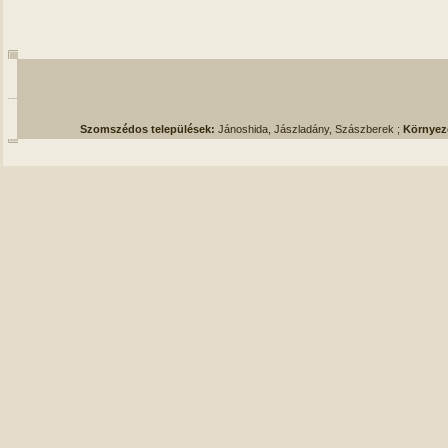
Szomszédos települések:
Jánoshida, Jászladány, Szászberek ;
Környez