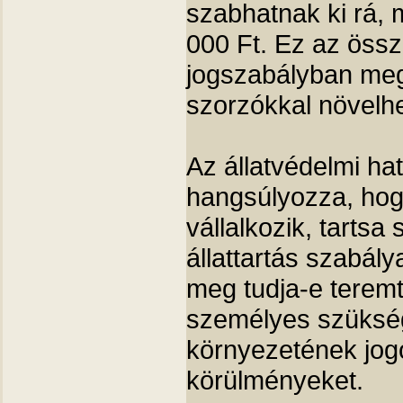
szabhatnak ki rá,
000 Ft. Ez az össz
jogszabályban meg
szorzókkal növelhe
Az állatvédelmi ha
hangsúlyozza, hogy
vállalkozik, tartsa 
állattartás szabály
meg tudja-e teremt
személyes szükségl
környezetének jogo
körülményeket.