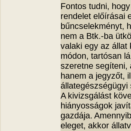
Fontos tudni, hogy
rendelet előírásai 
bűncselekményt, h
nem a Btk.-ba ütk
valaki egy az állat
módon, tartósan lá
szeretne segíteni,
hanem a jegyzőt, il
állategészségügyi s
A kivizsgálást köv
hiányosságok javít
gazdája. Amennyi
eleget, akkor állat