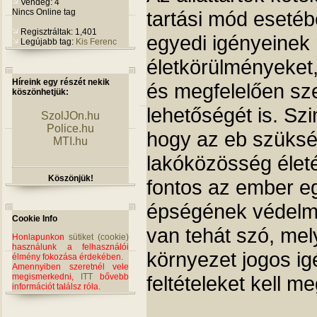
Vendég: 4
tartási mód esetéb
Nincs Online tag
Regisztráltak: 1,401
egyedi igényeinek
Legújabb tag:
Kis Ferenc
életkörülményeket,
Híreink egy részét nekik
és megfelelően sz
köszönhetjük:
lehetőségét is. Sz
SzolJOn.hu
Police.hu
hogy az eb szükség
MTI.hu
lakóközösség életé
Köszönjük!
fontos az ember e
épségének védelme
Cookie Info
van tehát szó, mel
Honlapunkon
sütiket (cookie)
használunk a felhasználói
környezet jogos igé
élmény fokozása érdekében.
Amennyiben szeretnél vele
feltételeket kell m
megismerkedni,
ITT
bővebb
információt találsz róla.