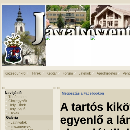
Községünkről
Hírek
Képtár
Fórum
Játékok
Apróhirdetés
Ven
Navigáció
Megosztás a Facebookon
Történelem
Címjegyzék
A tartós kik
Helyi Hírek
Helyi Sajtó
Cikkek
egyenlő a lá
Galéria
- Látnivalók
- Intézmények