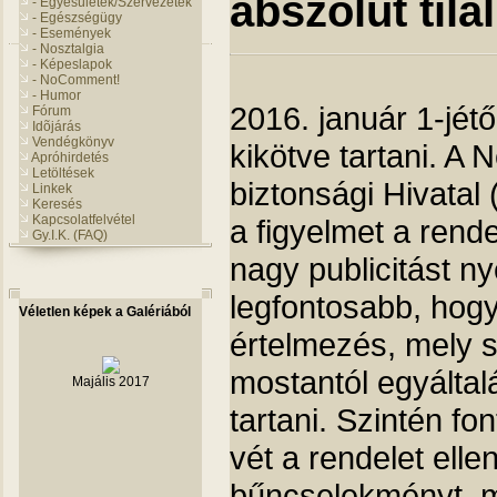
abszolút tila
- Egyesületek/Szervezetek
- Egészségügy
- Események
- Nosztalgia
- Képeslapok
- NoComment!
- Humor
2016. január 1-jétől
Fórum
Idõjárás
Vendégkönyv
kikötve tartani. A 
Apróhirdetés
Letöltések
biztonsági Hivatal
Linkek
Keresés
Kapcsolatfelvétel
a figyelmet a rend
Gy.I.K. (FAQ)
nagy publicitást ny
legfontosabb, hogy
Véletlen képek a Galériából
értelmezés, mely s
mostantól egyáltal
Majális 2017
tartani. Szintén fon
vét a rendelet elle
bűncselekményt, mi