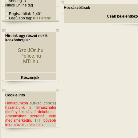
Vendég: 3
Nincs Online tag
Hozzászólások
Regisztráltak: 1,401
Csak bejelentkezé
Legújabb tag:
Kis Ferenc
Híreink egy részét nekik
köszönhetjük:
SzolJOn.hu
Police.hu
MTI.hu
Köszönjük!
Cookie Info
Honlapunkon
sütiket (cookie)
használunk a felhasználói
élmény fokozása érdekében.
Amennyiben szeretnél vele
megismerkedni,
ITT
bővebb
információt találsz róla.