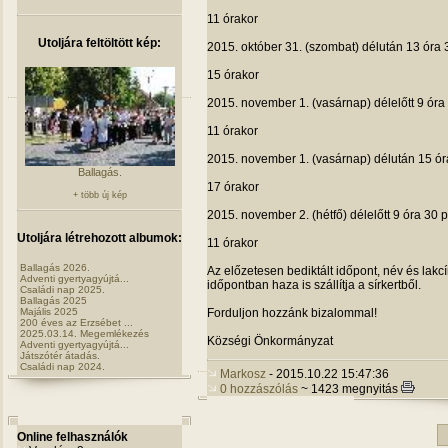
11 óra­kor
Utoljára feltöltött kép:
2015. októ­ber 31. (szom­bat) dél­után 13 óra
15 óra­kor
2015. novem­ber 1. (vasár­nap) dél­előtt 9 óra
11 óra­kor
2015. novem­ber 1. (vasár­nap) dél­után 15 ó
Ballagás.
17 óra­kor
+ több új kép
2015. novem­ber 2. (hétfő) dél­előtt 9 óra 30 
Utoljára létrehozott albumok:
11 óra­kor
Ballagás 2026.
Az elő­ze­te­sen bedik­tált idő­pont, név és lak
Adventi gyertyagyújtá...
idő­pont­ban haza is szál­lítja a sírkertből.
Családi nap 2025.
Ballagás 2025
For­dul­jon hoz­zánk bizalommal!
Majális 2025
200 éves az Erzsébet ...
2025.03.14. Megemlékezés
Köz­ségi Önkormányzat
Adventi gyertyagyújtá...
Játszótér átadás.
Családi nap 2024.
Markosz
- 2015.10.22 15:47:36
0 hozzászólás
~ 1423 megnyitás
Online felhasználók