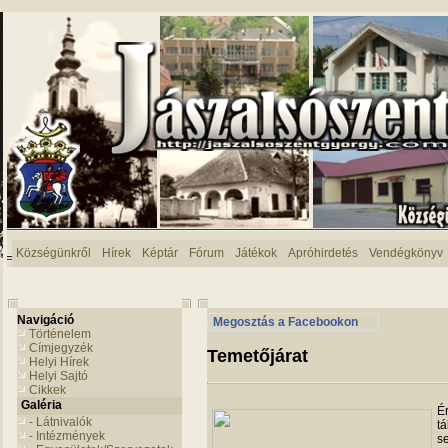
Községünkről
Hírek
Képtár
Fórum
Játékok
Apróhirdetés
Vendégkönyv
Navigáció
Megosztás a Facebookon
Történelem
Címjegyzék
Temetőjárat
Helyi Hírek
Helyi Sajtó
Cikkek
Galéria
Ér
- Látnivalók
tá
- Intézmények
se