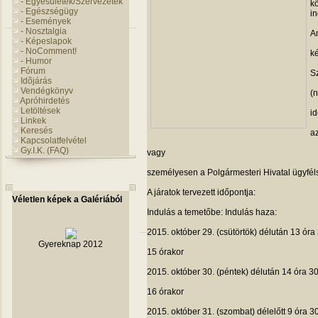
- Egyesületek/Szervezetek
kö
- Egészségügy
in
- Események
- Nosztalgia
Am
- Képeslapok
- NoComment!
ké
- Humor
Fórum
Sz
Idõjárás
Vendégkönyv
(n
Apróhirdetés
Letöltések
id
Linkek
Keresés
a
Kapcsolatfelvétel
Gy.I.K. (FAQ)
vagy
sze­mé­lye­sen a Pol­gár­mes­teri Hiva­tal ügyfé
A jára­tok ter­ve­zett időpontja:
Véletlen képek a Galériából
Indu­lás a temetőbe: Indu­lás haza:
2015. októ­ber 29. (csü­tör­tök) dél­után 13 óra
Gyereknap 2012
15 óra­kor
2015. októ­ber 30. (pén­tek) dél­után 14 óra 3
16 óra­kor
2015. októ­ber 31. (szom­bat) dél­előtt 9 óra 3