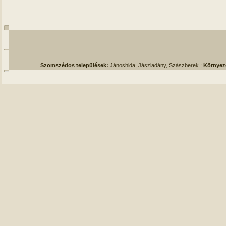
Szomszédos települések:
Jánoshida, Jászladány, Szászberek ;
Környez