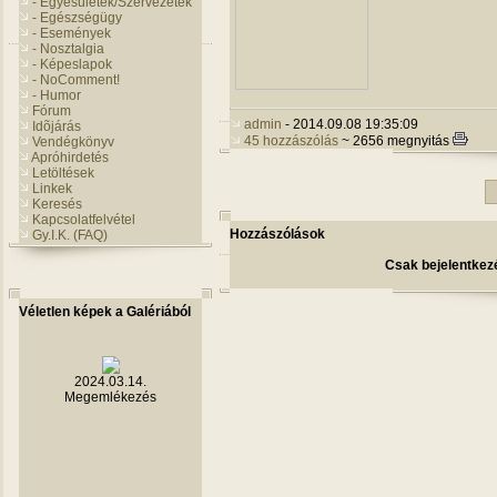
- Egyesületek/Szervezetek
- Egészségügy
- Események
- Nosztalgia
- Képeslapok
- NoComment!
- Humor
Fórum
admin
- 2014.09.08 19:35:09
Idõjárás
45 hozzászólás
~ 2656 megnyitás
Vendégkönyv
Apróhirdetés
Letöltések
Linkek
Keresés
Kapcsolatfelvétel
Hozzászólások
Gy.I.K. (FAQ)
Csak bejelentkezé
Véletlen képek a Galériából
2024.03.14.
Megemlékezés