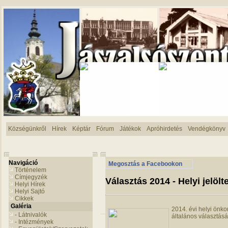
Községünkről
Hírek
Képtár
Fórum
Játékok
Apróhirdetés
Vendégkönyv
Navigáció
Megosztás a Facebookon
Történelem
Címjegyzék
Választás 2014 - Helyi jelölt
Helyi Hírek
Helyi Sajtó
Cikkek
Galéria
2014. évi helyi önk
- Látnivalók
általános választás
- Intézmények