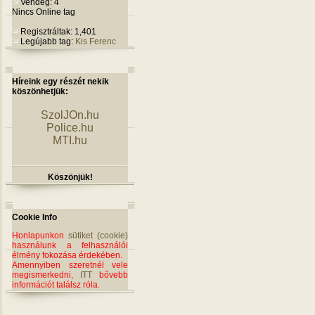
Vendég: 4
Nincs Online tag
Regisztráltak: 1,401
Legújabb tag:
Kis Ferenc
Híreink egy részét nekik
köszönhetjük:
SzolJOn.hu
Police.hu
MTI.hu
Köszönjük!
Cookie Info
Honlapunkon
sütiket (cookie)
használunk a felhasználói
élmény fokozása érdekében.
Amennyiben szeretnél vele
megismerkedni,
ITT
bővebb
információt találsz róla.