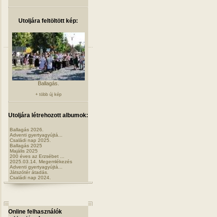
Utoljára feltöltött kép:
Ballagás.
+ több új kép
Utoljára létrehozott albumok:
Ballagás 2026.
Adventi gyertyagyújtá...
Családi nap 2025.
Ballagás 2025
Majális 2025
200 éves az Erzsébet ...
2025.03.14. Megemlékezés
Adventi gyertyagyújtá...
Játszótér átadás.
Családi nap 2024.
Online felhasználók