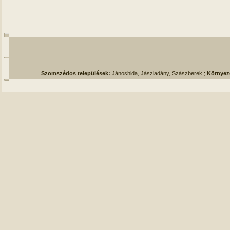
Szomszédos települések:
Jánoshida, Jászladány, Szászberek ;
Környez