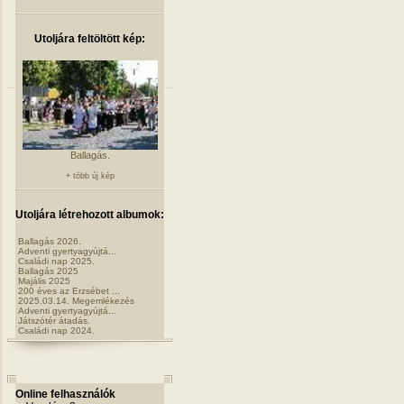
Utoljára feltöltött kép:
Ballagás.
+ több új kép
Utoljára létrehozott albumok:
Ballagás 2026.
Adventi gyertyagyújtá...
Családi nap 2025.
Ballagás 2025
Majális 2025
200 éves az Erzsébet ...
2025.03.14. Megemlékezés
Adventi gyertyagyújtá...
Játszótér átadás.
Családi nap 2024.
Online felhasználók