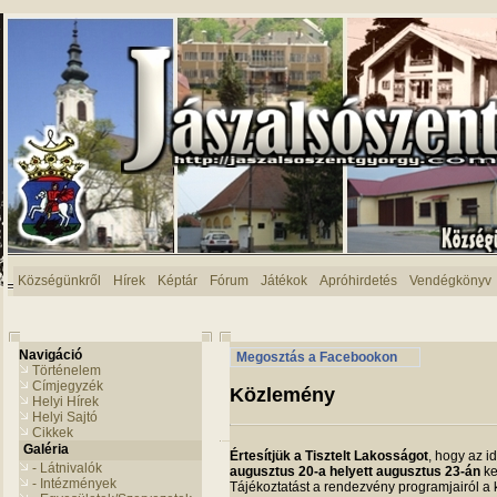
Községünkről
Hírek
Képtár
Fórum
Játékok
Apróhirdetés
Vendégkönyv
Navigáció
Megosztás a Facebookon
Történelem
Címjegyzék
Közlemény
Helyi Hírek
Helyi Sajtó
Cikkek
Galéria
Értesítjük a Tisztelt Lakosságot
, hogy az i
- Látnivalók
augusztus 20-a helyett augusztus 23-án
ke
- Intézmények
Tájékoztatást a rendezvény programjairól a