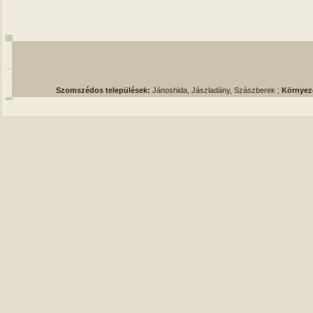
Szomszédos települések:
Jánoshida, Jászladány, Szászberek ;
Környez