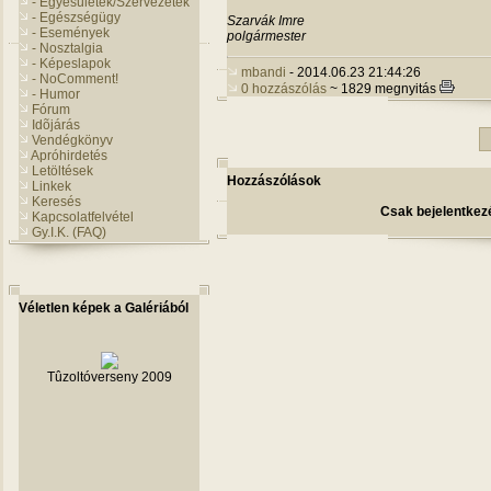
- Egyesületek/Szervezetek
- Egészségügy
Szarvák Imre
- Események
polgármester
- Nosztalgia
- Képeslapok
mbandi
- 2014.06.23 21:44:26
- NoComment!
0 hozzászólás
~ 1829 megnyitás
- Humor
Fórum
Idõjárás
Vendégkönyv
Apróhirdetés
Letöltések
Hozzászólások
Linkek
Keresés
Csak bejelentkezé
Kapcsolatfelvétel
Gy.I.K. (FAQ)
Véletlen képek a Galériából
Tûzoltóverseny 2009