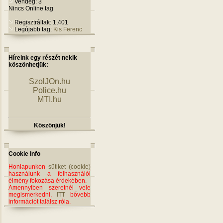
Vendég: 3
Nincs Online tag
Regisztráltak: 1,401
Legújabb tag:
Kis Ferenc
Híreink egy részét nekik
köszönhetjük:
SzolJOn.hu
Police.hu
MTI.hu
Köszönjük!
Cookie Info
Honlapunkon
sütiket (cookie)
használunk a felhasználói
élmény fokozása érdekében.
Amennyiben szeretnél vele
megismerkedni,
ITT
bővebb
információt találsz róla.