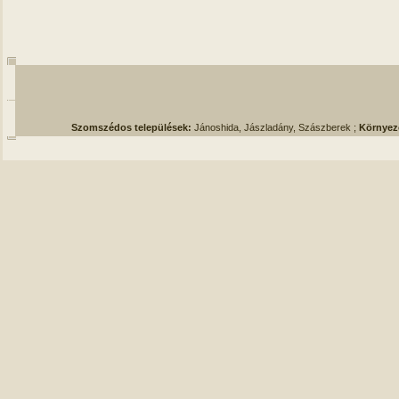
Szomszédos települések:
Jánoshida, Jászladány, Szászberek ;
Környez