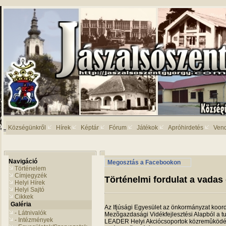
Községünkről
Hírek
Képtár
Fórum
Játékok
Apróhirdetés
Ven
Navigáció
Megosztás a Facebookon
Történelem
Címjegyzék
Történelmi fordulat a vadas
Helyi Hírek
Helyi Sajtó
Cikkek
Galéria
Az Ifjú­sági Egye­sü­let az önkor­mány­zat koor­di
- Látnivalók
Mezõ­gaz­da­sági Vidék­fej­lesz­tési Alap­ból a tur
- Intézmények
LEADER Helyi Akció­cso­por­tok köz­remû­kö­dé­s