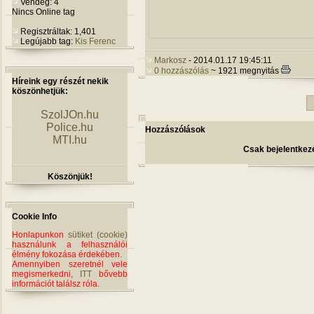
Vendég: 4
Nincs Online tag
Regisztráltak: 1,401
Legújabb tag:
Kis Ferenc
Markosz
- 2014.01.17 19:45:11
0 hozzászólás
~ 1921 megnyitás
Híreink egy részét nekik
köszönhetjük:
SzolJOn.hu
Police.hu
Hozzászólások
MTI.hu
Csak bejelentkezé
Köszönjük!
Cookie Info
Honlapunkon
sütiket (cookie)
használunk a felhasználói
élmény fokozása érdekében.
Amennyiben szeretnél vele
megismerkedni,
ITT
bővebb
információt találsz róla.