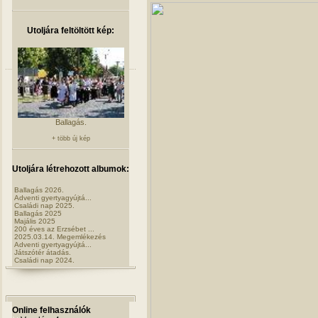
Utoljára feltöltött kép:
Ballagás.
+ több új kép
Utoljára létrehozott albumok:
Ballagás 2026.
Adventi gyertyagyújtá...
Családi nap 2025.
Ballagás 2025
Majális 2025
200 éves az Erzsébet ...
2025.03.14. Megemlékezés
Adventi gyertyagyújtá...
Játszótér átadás.
Családi nap 2024.
Online felhasználók