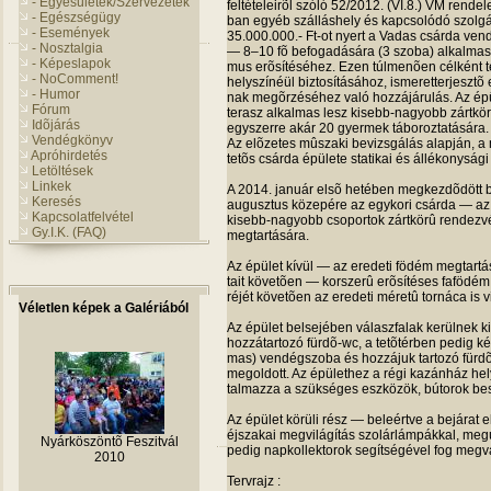
- Egyesületek/Szervezetek
fel­té­te­le­irõl szóló 52/2012. (VI.8.) VM ren­de
- Egészségügy
ban egyéb szál­lás­hely és kap­cso­lódó szol­gál­
- Események
35.000.000.- Ft-ot nyert a Vadas csárda ven­dé
- Nosztalgia
— 8–10 fõ befo­ga­dá­sára (3 szoba) alkal­mas ve
- Képeslapok
mus erõ­sí­té­sé­hez. Ezen túl­menõen cél­ként te
- NoComment!
hely­szí­néül biz­to­sí­tá­sá­hoz, isme­ret­ter­jesz
- Humor
nak megõr­zé­sé­hez való hoz­zá­já­ru­lás. Az ép
Fórum
terasz alkal­mas lesz kisebb-nagyobb zárt­körû 
Idõjárás
egy­szerre akár 20 gyer­mek táboroztatására.
Vendégkönyv
Az elõ­ze­tes mûszaki bevizs­gá­lás alap­ján, a 
Apróhirdetés
tetõs csárda épü­lete sta­ti­kai és állé­kony­sági
Letöltések
Linkek
A 2014. január elsõ heté­ben meg­kezdõ­dött bon­t
Keresés
augusz­tus köze­pére az egy­kori csárda — az 
Kapcsolatfelvétel
kisebb-nagyobb cso­por­tok zárt­körû ren­dez­vé­n
Gy.I.K. (FAQ)
megtartására.
Az épü­let kívül — az ere­deti födém meg­tar­tása
tait követõen — kor­szerû erõ­sí­té­ses fafö­dém 
ré­jét követõen az ere­deti méretû tor­náca is vis
Véletlen képek a Galériából
Az épü­let bel­se­jé­ben válasz­fa­lak kerül­nek
hoz­zá­tar­tozó fürdõ-wc, a tetõ­tér­ben pedig ké
mas) ven­dég­szoba és hoz­zá­juk tar­tozó fürdõk 
meg­ol­dott. Az épü­let­hez a régi kazán­ház hel
tal­mazza a szük­sé­ges esz­kö­zök, búto­rok bes
Az épü­let körüli rész — bele­értve a bejá­rat elõ
éjsza­kai meg­vi­lá­gí­tás szo­lár­lám­pák­kal, meg
Nyárköszöntõ Feszitvál
pedig nap­kol­lek­to­rok segít­sé­gé­vel fog megv
2010
Tervrajz :