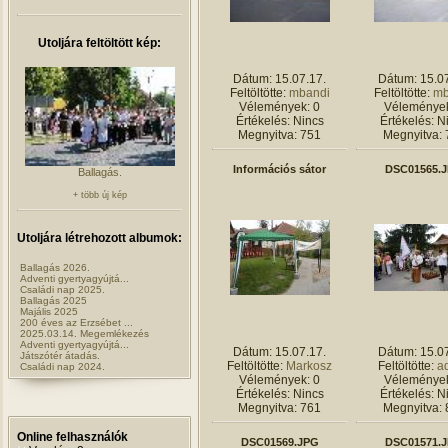
Utoljára feltöltött kép:
Dátum: 15.07.17.
Dátum: 15.07
Feltöltötte:
mbandi
Feltöltötte:
mb
Vélemények: 0
Vélemények
Értékelés: Nincs
Értékelés: N
Megnyitva: 751
Megnyitva: 
Információs sátor
DSC01565.
Ballagás.
+ több új kép
Utoljára létrehozott albumok:
Ballagás 2026.
Adventi gyertyagyújtá...
Családi nap 2025.
Ballagás 2025
Majális 2025
200 éves az Erzsébet ...
2025.03.14. Megemlékezés
Adventi gyertyagyújtá...
Dátum: 15.07.17.
Dátum: 15.07
Játszótér átadás.
Feltöltötte:
Markosz
Feltöltötte:
a
Családi nap 2024.
Vélemények: 0
Vélemények
Értékelés: Nincs
Értékelés: N
Megnyitva: 761
Megnyitva: 
Online felhasználók
DSC01569.JPG
DSC01571.