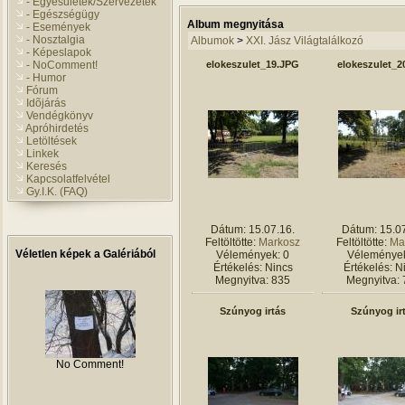
- Egyesületek/Szervezetek
- Egészségügy
Album megnyitása
- Események
- Nosztalgia
Albumok
>
XXI. Jász Világtalálkozó
- Képeslapok
- NoComment!
elokeszulet_19.JPG
elokeszulet_2
- Humor
Fórum
Idõjárás
Vendégkönyv
Apróhirdetés
Letöltések
Linkek
Keresés
Kapcsolatfelvétel
Gy.I.K. (FAQ)
Dátum: 15.07.16.
Dátum: 15.07
Feltöltötte:
Markosz
Feltöltötte:
Ma
Véletlen képek a Galériából
Vélemények: 0
Vélemények
Értékelés: Nincs
Értékelés: N
Megnyitva: 835
Megnyitva: 
Szúnyog irtás
Szúnyog ir
No Comment!