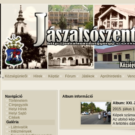
Községünkről
Hírek
Képtár
Fórum
Játékok
Apróhirdetés
Ven
Navigáció
Album információ
Történelem
Album: XXI. 
Címjegyzék
Helyi Hírek
2015. július 
Helyi Sajtó
Képek száma
Cikkek
Az utolsó képe
Galéria
A feltöltés d
- Látnivalók
- Intézmények