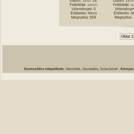
Dátum: 15.07.18.
Dátum: 15.07
Feltöltötte:
admin
Feltöltötte:
a
Vélemények: 0
Vélemények
Értékelés: Nincs
Értékelés: N
Megnyitva: 659
Megnyitva: 
Oldal: 2
Szomszédos települések:
Jánoshida, Jászladány, Szászberek ;
Környez