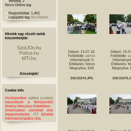
Vendég: 2
Nincs Online tag
Regisztráltak: 1,401
Legújabb tag:
Kis Ferenc
Híreink egy részét nekik
köszönhetjük:
SzolJOn.hu
Dátum: 15.07.18.
Dátum: 15.07
Police.hu
Feltöltötte:
admin
Feltöltötte:
a
MTI.hu
Vélemények: 0
Vélemények
Értékelés: Nincs
Értékelés: N
Megnyitva: 648
Megnyitva: 
Köszönjük!
DSC01574.JPG
DSC01575.
Cookie Info
Honlapunkon
sütiket (cookie)
használunk a felhasználói
élmény fokozása érdekében.
Amennyiben szeretnél vele
megismerkedni,
ITT
bővebb
információt találsz róla.