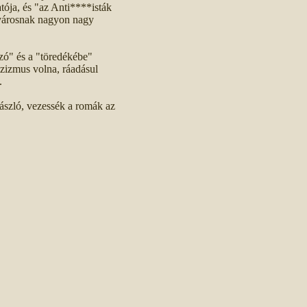
tója, és "az Anti****isták
 városnak nagyon nagy
zó" és a "töredékébe"
zizmus volna, ráadásul
.
László, vezessék a romák az