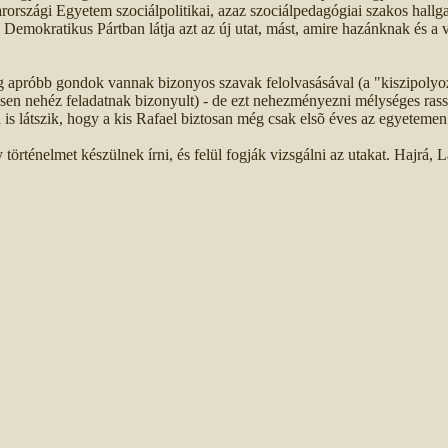
rszági Egyetem szociálpolitikai, azaz szociálpedagógiai szakos hallga
Demokratikus Pártban látja azt az új utat, mást, amire hazánknak és a
.
 apróbb gondok vannak bizonyos szavak felolvasásával (a "kiszipolyo
sen nehéz feladatnak bizonyult) - de ezt nehezményezni mélységes rass
 is látszik, hogy a kis Rafael biztosan még csak elsõ éves az egyetemen
történelmet készülnek írni, és felül fogják vizsgálni az utakat. Hajrá, 