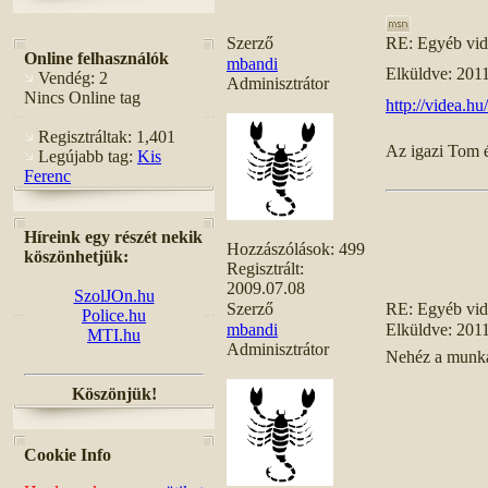
Szerző
RE: Egyéb vi
Online felhasználók
mbandi
Elküldve: 201
Vendég: 2
Adminisztrátor
Nincs Online tag
http://videa.
Regisztráltak: 1,401
Az igazi Tom é
Legújabb tag:
Kis
Ferenc
Híreink egy részét nekik
Hozzászólások:
499
köszönhetjük:
Regisztrált:
2009.07.08
SzolJOn.hu
Szerző
RE: Egyéb vi
Police.hu
mbandi
Elküldve: 201
MTI.hu
Adminisztrátor
Nehéz a munka,
Köszönjük!
Cookie Info