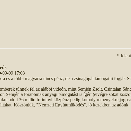
* Jelen
deók
0-09-09 17:03
a és a többi magyarra nincs pénz, de a zsinagógát támogatni fogják 
mberek tûnnek fel az alábbi videón, mint Semjén Zsolt, Csintalan Sán
tor. Semjén a fõrabbinak anyagi támogatást is ígért (elvégre sokat köszö
ljukra adott 36 millió forintnyi közpénz pedig komoly reményekre jogosít
aelitákat. Köszönjük, "Nemzeti Együttmûködés", jó kezekben az adónk.