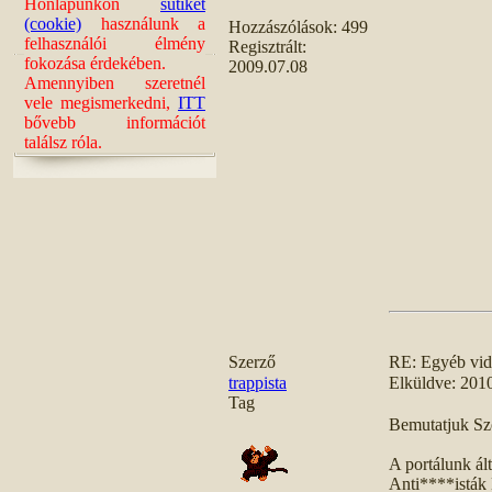
Honlapunkon
sütiket
(cookie)
használunk a
Hozzászólások:
499
felhasználói élmény
Regisztrált:
fokozása érdekében.
2009.07.08
Amennyiben szeretnél
vele megismerkedni,
ITT
bővebb információt
találsz róla.
Szerző
RE: Egyéb vi
trappista
Elküldve: 201
Tag
Bemutatjuk Sz
A portálunk ál
Anti****isták 