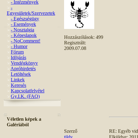
- Intézmények
-
Egyesületek/Szervezetek
- Egészségügy
- Események
- Nosztalgia
- Képeslapok
Hozzászólások:
499
- NoComment!
Regisztrált:
- Humor
2009.07.08
Fórum
Idõjárás
Vendégkönyv
Apróhirdetés
Letöltések
Linkek
Keresés
Kapcsolatfelvétel
Gy.I.K. (FAQ)
Véletlen képek a
Galériából
Szerző
RE: Egyéb vi
tildy
Elküldve: 201