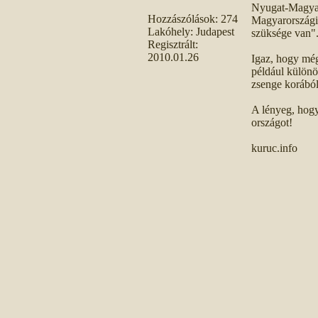
Nyugat-Magyaro
Hozzászólások:
274
Magyarországi 
Lakóhely:
Judapest
szüksége van"
Regisztrált:
2010.01.26
Igaz, hogy még
például különö
zsenge korából
A lényeg, hogy 
országot!
kuruc.info