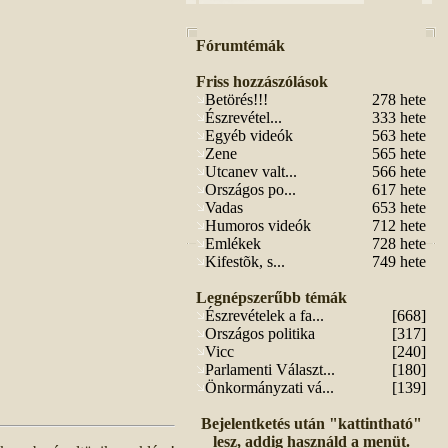
Fórumtémák
Friss hozzászólások
Betörés!!!
278 hete
Észrevétel...
333 hete
Egyéb videók
563 hete
Zene
565 hete
Utcanev valt...
566 hete
Országos po...
617 hete
Vadas
653 hete
Humoros videók
712 hete
Emlékek
728 hete
Kifestõk, s...
749 hete
Legnépszerűbb témák
Észrevételek a fa...
[668]
Országos politika
[317]
Vicc
[240]
Parlamenti Választ...
[180]
Önkormányzati vá...
[139]
Bejelentketés után "kattintható"
lesz, addig használd a menüt.