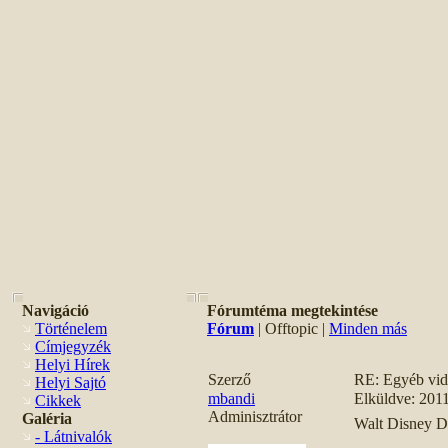
Navigáció
Fórumtéma megtekintése
Történelem
Fórum
| Offtopic |
Minden más
Címjegyzék
Helyi Hírek
Szerző
RE: Egyéb vi
Helyi Sajtó
mbandi
Elküldve: 201
Cikkek
Adminisztrátor
Galéria
Walt Disney D
- Látnivalók