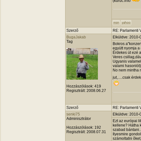
(kuruc.info
Szerző
RE: Parlamenti 
BugaJakab
Elküldve: 2010-
Tag
Bokros a"konzerv
együtt nyomja a
Érdekes út ezé a 
Veres csillag,dáv
Ugyanis valamely
valami hasonlót
No nem mintha n
jut,.....csak érde
Hozzászólások:
419
Regisztrált:
2008.06.27
Szerző
RE: Parlamenti 
senki75
Elküldve: 2010-
Adminisztrátor
Ezt az európai l
kellene? Hátha 
Hozzászólások:
192
szabad bántani. 
Regisztrált:
2008.07.31
Ilyesmire gondol
számoltatni õket