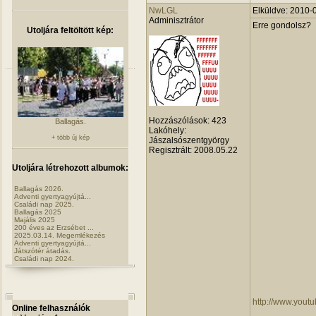
NwLGL
Elküldve: 2010-
Adminisztrátor
Erre gondolsz?
Utoljára feltöltött kép:
Hozzászólások:
423
Ballagás.
Lakóhely:
+ több új kép
Jászalsószentgyörgy
Regisztrált:
2008.05.22
Utoljára létrehozott albumok:
Ballagás 2026.
Adventi gyertyagyújtá...
Családi nap 2025.
Ballagás 2025
Majális 2025
200 éves az Erzsébet ...
2025.03.14. Megemlékezés
Adventi gyertyagyújtá...
Játszótér átadás.
Családi nap 2024.
http://www.you
Online felhasználók