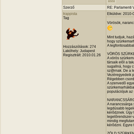
Szerző
RE: Parlamenti 
trappista
Elküldve: 2010-
Tag
Vörösök, narancs
Mint tudjuk, haz
hogy szürkemarh
A legfontosabbak
Hozzászólások:
274
Lakóhely:
Judapest
VÖRÖS SZÜRK
Regisztrált:
2010.01.26
A vörös szürkema
társaik elõl a t
sugallná, hogy c
sz@rnak. De a l
Vezéregyedeik po
Régebben csorda
A szenvedõ egye
szürkemarhákban
populációjuk az 
NARANCSSÁRG
A narancssárga s
legdúsabb legelõ
kérõdznek. Úgy 
legelõrendszer-
mindig megfutam
kérõdzni. Egyre
ZÖLD SZÜRKE