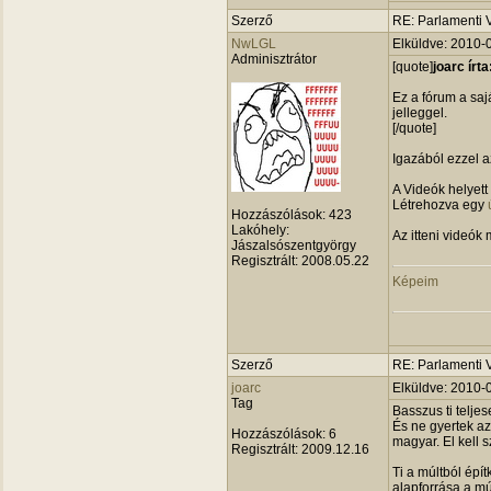
Szerző
RE: Parlamenti 
NwLGL
Elküldve: 2010-
Adminisztrátor
[quote]
joarc írta
Ez a fórum a sa
jelleggel.
[/quote]
Igazából ezzel 
A Videók helyett
Létrehozva egy
Hozzászólások:
423
Lakóhely:
Az itteni videók
Jászalsószentgyörgy
Regisztrált:
2008.05.22
Képeim
Szerző
RE: Parlamenti 
joarc
Elküldve: 2010-
Tag
Basszus ti telje
És ne gyertek a
Hozzászólások:
6
magyar. El kell 
Regisztrált:
2009.12.16
Ti a múltból épí
alapforrása a m