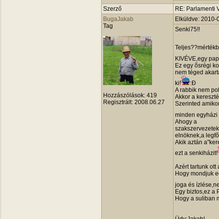
Szerző
RE: Parlamenti 
BugaJakab
Elküldve: 2010-
Tag
Senki75!!
Teljes??mértékb
KIVÉVE,egy pap i
Ez egy õsrégi k
nem téged akarta
ki!
:Ð
A rabbik nem p
Hozzászólások:
419
Akkor a kereszt
Regisztrált:
2008.06.27
Szerinted amikor
minden egyházi
Ahogy a
szakszervezetek
elnöknek,a legfõ
Akik aztán a"kere
ezt a senkiházit!
Azért tartunk ot
Hogy mondjuk egy
joga és ízlése,
Egy biztos,ez a 
Hogy a suliban m