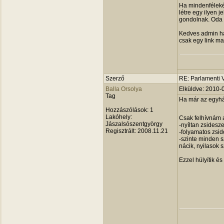
Ha mindenfélekép
létre egy ilyen 
gondolnak. Oda 
Kedves admin ha 
csak egy link mar
Szerző
RE: Parlamenti 
Balla Orsolya
Elküldve: 2010-
Tag
Ha már az egyház
Hozzászólások:
1
Lakóhely:
Csak felhívnám a
Jászalsószentgyörgy
-nyíltan zsidesz
Regisztrált:
2008.11.21
-folyamatos zsid
-szinte minden
nácik, nyilasok 
Ezzel hülyítik 