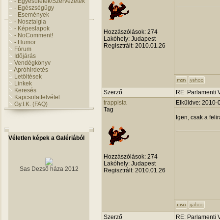
- Egyesületek/Szervezetek
- Egészségügy
- Események
- Nosztalgia
- Képeslapok
Hozzászólások:
274
- NoComment!
Lakóhely:
Judapest
- Humor
Regisztrált:
2010.01.26
Fórum
Idõjárás
Vendégkönyv
Apróhirdetés
Letöltések
Linkek
Keresés
Szerző
RE: Parlamenti 
Kapcsolatfelvétel
trappista
Elküldve: 2010-
Gy.I.K. (FAQ)
Tag
Igen, csak a feli
Véletlen képek a Galériából
Hozzászólások:
274
Lakóhely:
Judapest
Sas Dezsõ háza 2012
Regisztrált:
2010.01.26
Szerző
RE: Parlamenti 