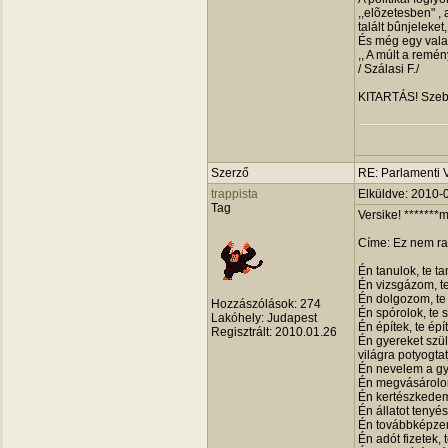
,,elõzetesben" ,
talált bûnjeleke
És még egy vala
,, A múlt a remén
/ Szálasi F./
KITARTÁS! Szeb
Szerző
RE: Parlamenti 
trappista
Elküldve: 2010-
Tag
Versike! *******
Címe: Ez nem ra
Én tanulok, te ta
Én vizsgázom, te
Én dolgozom, te 
Hozzászólások:
274
Én spórolok, te s
Lakóhely:
Judapest
Én építek, te épí
Regisztrált:
2010.01.26
Én gyereket szül
világra potyogtat
Én nevelem a gy
Én megvásárolom
Én kertészkedem,
Én állatot tenyész
Én továbbképzem
Én adót fizetek, 