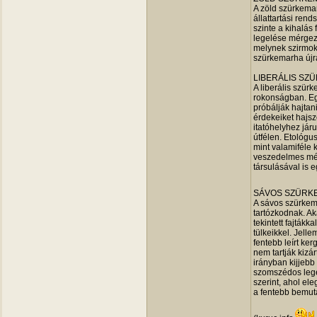
A zöld szürkemar
állattartási ren
szinte a kihalás
legelése mérgezt
melynek szirmok 
szürkemarha újr
LIBERÁLIS SZ
A liberális szürk
rokonságban. Eg
próbálják hajtan
érdekeiket hajsz
itatóhelyhez já
útfélen. Etológu
mint valamiféle 
veszedelmes mér
társulásával is 
SÁVOS SZÜRK
A sávos szürkem
tartózkodnak. Ak
tekintett fajták
tülkeikkel. Jell
fentebb leírt ke
nem tartják kizár
irányban kijjebb
szomszédos lege
szerint, ahol el
a fentebb bemuta