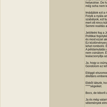
helyezése. De ha
még soha nem let
Imádjátok ezt a n
Folyik a nyála a
szabályok, ezt t
mert ott nincs k
Semmi realitás 
Jelöltetni fog a 
Politikai fogoly
és most ezzel ak
Ez köztörvényes 
lehet rombolni. 
A példamutatás o
nem csinálom. É
lealacsonyítja a
Ja, hogy a csúny
Gondolom ez lett
Eléggé elszomorí
dilettáns emberek
Ebbõl látszik, ho
****ségeiket.
Bocs, de kiborít
Ja és még valami
vélemények elmo