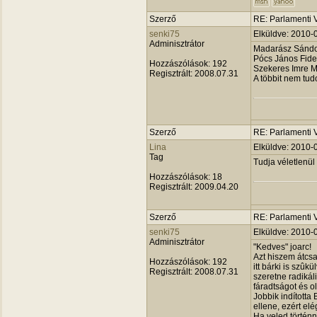
Szerző
RE: Parlamenti 
senki75
Elküldve: 2010-
Adminisztrátor
Madarász Sándo
Pócs János Fide
Hozzászólások:
192
Szekeres Imre 
Regisztrált:
2008.07.31
A többit nem tu
Szerző
RE: Parlamenti 
Lina
Elküldve: 2010-
Tag
Tudja véletlenül
Hozzászólások:
18
Regisztrált:
2009.04.20
Szerző
RE: Parlamenti 
senki75
Elküldve: 2010-
Adminisztrátor
"Kedves" joarc!
Azt hiszem átcs
Hozzászólások:
192
itt bárki is szû
Regisztrált:
2008.07.31
szeretne radikál
fáradtságot és o
Jobbik indította
ellene, ezért el
Ha veled történn