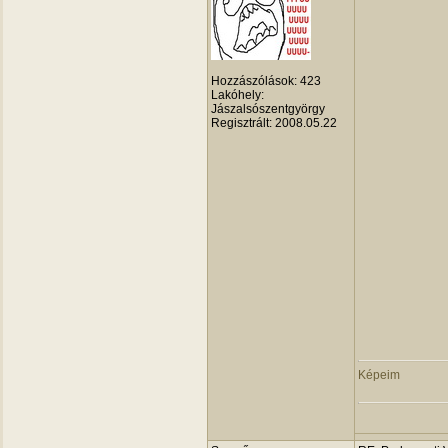
Hozzászólások:
423
Lakóhely:
Jászalsószentgyörgy
Regisztrált:
2008.05.22
Képeim