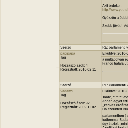
Akit érdekel:
http://www.you
Gyõzzön a Jobbi
Szebb jövõt! - Ad
Szerző
RE: parlamenti v
papipapa
Elküldve: 2010-
Tag
a múltat olyan e
Franco halála ut
Hozzászólások:
4
Regisztrált:
2010.02.11
Szerző
RE: Parlamenti 
Vadam5
Elküldve: 2010-
Tag
Joarc,
******* m
Abban egyet értü
Hozzászólások:
92
,,kedves elvtárs
Regisztrált:
2009.11.02
Ha szerinted Bud
parlamentben ( e
tudtommal Budah
úgy tisztelt ,,min
A politikai fogl