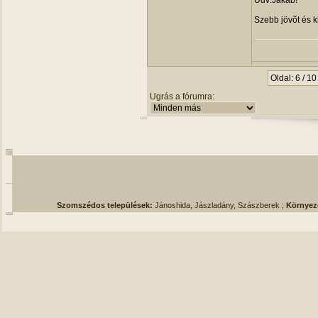
Üdv:Jakab!
Szebb jövõt és ki
Oldal: 6 / 10
Ugrás a fórumra:
Szomszédos települések:
Jánoshida, Jászladány, Szászberek ;
Környez