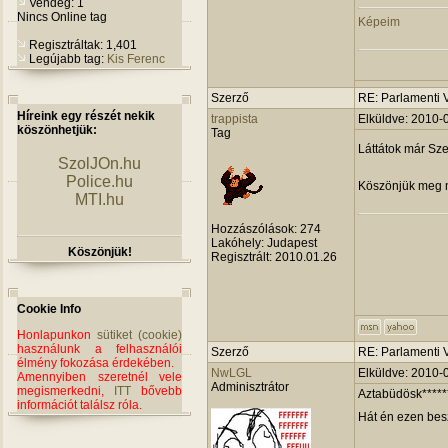
Vendég: 1
Nincs Online tag
Képeim
Regisztráltak: 1,401
Legújabb tag:
Kis Ferenc
Szerző
RE: Parlamenti 
Híreink egy részét nekik
trappista
Elküldve: 2010-
köszönhetjük:
Tag
Láttátok már Sze
SzolJOn.hu
Police.hu
Köszönjük meg n
MTI.hu
Hozzászólások:
274
Lakóhely:
Judapest
Köszönjük!
Regisztrált:
2010.01.26
Cookie Info
Honlapunkon
sütiket (cookie)
használunk a felhasználói
Szerző
RE: Parlamenti 
élmény fokozása érdekében.
NwLGL
Elküldve: 2010-
Amennyiben szeretnél vele
Adminisztrátor
megismerkedni,
ITT
bővebb
Aztabüdösk*****
információt találsz róla.
Hát én ezen besz