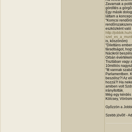
Zavarnak a polit
gördítés a görgõ
Egy másik dolog
láttam a koncepc
"Komcsi rendõrö
rendõrszakszerve
eszközként való 
http://jobbik.hu
szel_es_a_munk
is, köszönöm)
"Dilettáns embe
fáradtságot, hog
Nácikról beszéls
Orbán évértékelõ
Tisztában vagy 
10milliós nagys
"Itt vannak szabá
Parlamentben. Ki
beszélsz?! Az el
hozzá?! Ha neke
amiben volt Szds
irányították.
Még egy kérdés 
Kölcsey, Vörösma
Gyõzzön a Jobbi
Szebb jövõt! - Ad