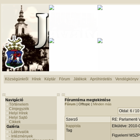
Községünkről
Hírek
Képtár
Fórum
Játékok
Apróhirdetés
Vendégkönyv
Navigáció
Fórumtéma megtekintése
Történelem
Fórum
| Offtopic |
Minden más
Címjegyzék
Oldal: 6 / 10
Helyi Hírek
Helyi Sajtó
Szerző
RE: Parlamenti 
Cikkek
trappista
Elküldve: 2010-
Galéria
Tag
- Látnivalók
Figyelem! MSZP-
- Intézmények