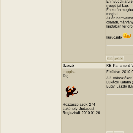
Én nyugdíjjárulék
nyugdíjat kap.
Én korán meghal
meghal.
Az én hamvaimat 
családi, márványo
kriptában tér ör
kuruc.info
Szerző
RE: Parlamenti 
trappista
Elküldve: 2010-
Tag
A 2. választóker
Lukácsi Katalin
Bugyi László (L
Hozzászólások:
274
Lakóhely:
Judapest
Regisztrált:
2010.01.26