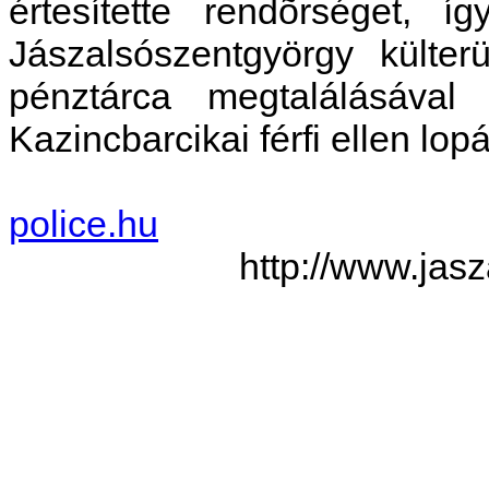
értesítette rendõrséget, í
Jászalsószentgyörgy külter
pénztárca megtalálásáva
Kazincbarcikai férfi ellen lopá
police.hu
http://www.jas