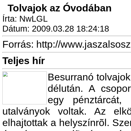
Tolvajok az Óvodában
Írta: NwLGL
Dátum: 2009.03.28 18:24:18
Forrás: http://www.jaszalsos
Teljes hír
Besurranó tolvajo
délután. A csopor
egy pénztárcát,
utalványok voltak. Az elk
elhajtottak a helyszínrõl. Sz