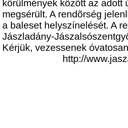
körülmények között az adott 
megsérült. A rendõrség jelenle
a baleset helyszínelését. A 
Jászladány-Jászalsószentgyör
Kérjük, vezessenek óvatosan
http://www.jas