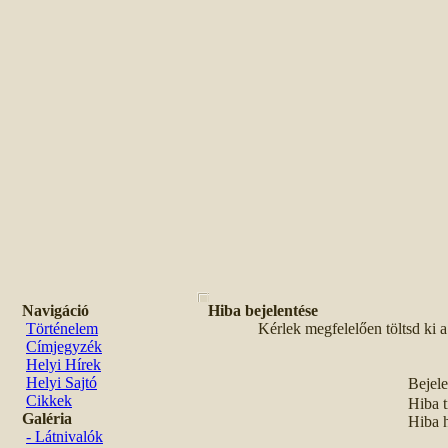
Navigáció
Hiba bejelentése
Történelem
Kérlek megfelelően töltsd ki 
Címjegyzék
Helyi Hírek
Helyi Sajtó
Bejele
Cikkek
Hiba t
Galéria
Hiba h
- Látnivalók