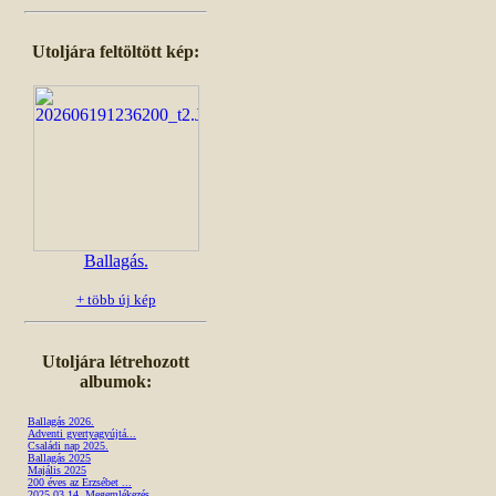
Utoljára feltöltött kép:
Ballagás.
+ több új kép
Utoljára létrehozott
albumok:
Ballagás 2026.
Adventi gyertyagyújtá...
Családi nap 2025.
Ballagás 2025
Majális 2025
200 éves az Erzsébet ...
2025.03.14. Megemlékezés