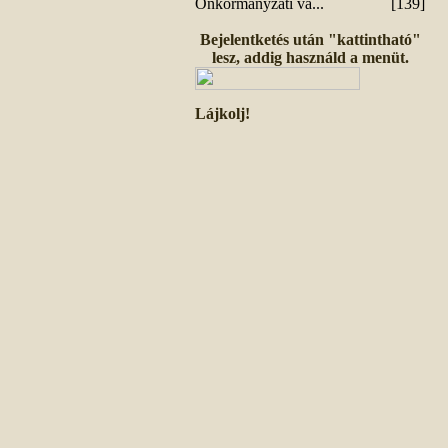
Önkormányzati vá...
[139]
Bejelentketés után "kattintható"
lesz, addig használd a menüt.
Lájkolj!