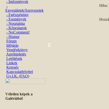
- Intézmények
Hiba:
-
Egyesületek/Szervezetek
- Egészségügy
- Események
Hozzá
- Nosztalgia
- Képeslapok
- NoComment!
- Humor
Fórum
Idõjárás
Vendégkönyv
Apróhirdetés
Letöltések
Linkek
Keresés
Kapcsolatfelvétel
Gy.I.K. (FAQ)
Véletlen képek a
Galériából