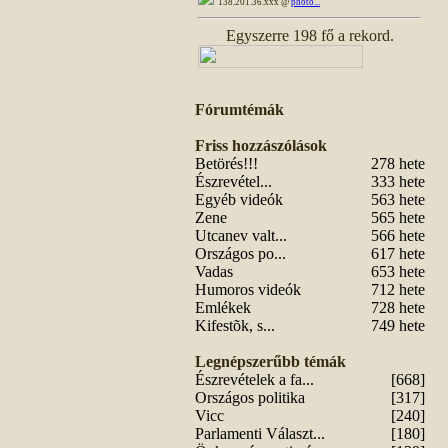
138.201.36.xxx @
photo...
Egyszerre 198 fő a rekord.
Fórumtémák
Friss hozzászólások
Betörés!!!
278 hete
Észrevétel...
333 hete
Egyéb videók
563 hete
Zene
565 hete
Utcanev valt...
566 hete
Országos po...
617 hete
Vadas
653 hete
Humoros videók
712 hete
Emlékek
728 hete
Kifestõk, s...
749 hete
Legnépszerűbb témák
Észrevételek a fa...
[668]
Országos politika
[317]
Vicc
[240]
Parlamenti Választ...
[180]