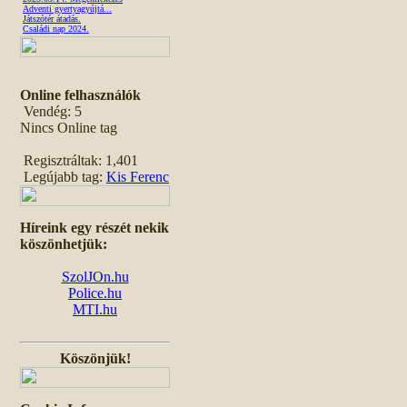
Adventi gyertyagyújtá...
Játszótér átadás.
Családi nap 2024.
Online felhasználók
Vendég: 5
Nincs Online tag
Regisztráltak: 1,401
Legújabb tag:
Kis Ferenc
Híreink egy részét nekik
köszönhetjük:
SzolJOn.hu
Police.hu
MTI.hu
Köszönjük!