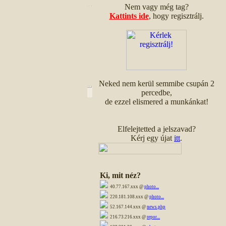
Nem vagy még tag?
Kattints ide
, hogy regisztrálj.
Neked nem kerül semmibe csupán 2
percedbe,
de ezzel elismered a munkánkat!
Elfelejtetted a jelszavad?
Kérj egy újat
itt
.
Ki, mit néz?
40.77.167.xxx @
photo...
220.181.108.xxx @
photo...
52.167.144.xxx @
news.php
216.73.216.xxx @
repor...