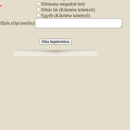
Hibásana megadott hely
*
Hibás hír (Kikötése kötelező)
Egyéb (Kikötése kötelező)
fűzés
(Opcionális)
: