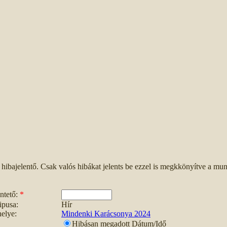
a hibajelentő. Csak valós hibákat jelents be ezzel is megkkönyítve a m
ntető:
*
ipusa:
Hír
elye:
Mindenki Karácsonya 2024
Hibásan megadott Dátum/Idő