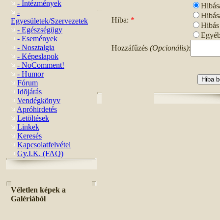
- Intézmények
Hibás
-
Hibás
Hiba:
*
Egyesületek/Szervezetek
Hibás 
- Egészségügy
Egyéb
- Események
- Nosztalgia
Hozzáfűzés
(Opcionális)
:
- Képeslapok
- NoComment!
- Humor
Fórum
Idõjárás
Vendégkönyv
Apróhirdetés
Letöltések
Linkek
Keresés
Kapcsolatfelvétel
Gy.I.K. (FAQ)
Véletlen képek a
Galériából