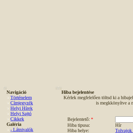
Navigáció
Hiba bejelentése
Történelem
Kérlek megfelelően töltsd ki a hibaje
Címjegyzék
is megkkönyítve a 
Helyi Hírek
Helyi Sajtó
Cikkek
Bejelentető:
*
Galéria
Hiba tipusa:
Hír
- Látnivalók
Hiba helye:
Tolvajok