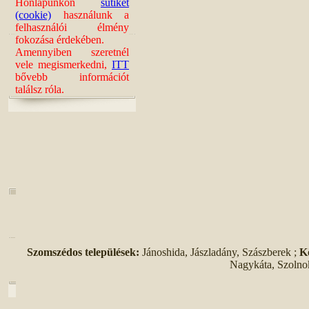
Honlapunkon
sütiket
(cookie)
használunk a
felhasználói élmény
fokozása érdekében.
Amennyiben szeretnél
vele megismerkedni,
ITT
bővebb információt
találsz róla.
Szomszédos települések:
Jánoshida, Jászladány, Szászberek ;
K
Nagykáta, Szolno