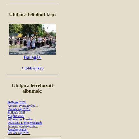
Utoljára feltöltött kép:
Ballagás.
+ több új kép
Utoljára létrehozott
albumok:
Ballagás 2026.
Adventi gyertyagyújtá...
Családi nap 2025.
Ballagás 2025
Majális 2025
200 éves az Erzsébet ...
2025.03.14. Megemlékezés
Adventi gyertyagyújtá...
Játszótér átadás.
Családi nap 2024.