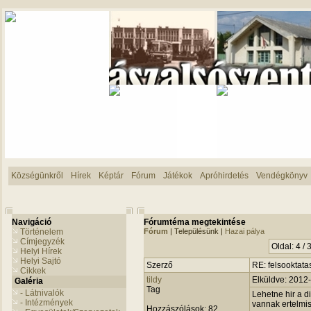
Községünkről
Hírek
Képtár
Fórum
Játékok
Apróhirdetés
Vendégkönyv
Navigáció
Fórumtéma megtekintése
Történelem
Fórum
| Településünk |
Hazai pálya
Címjegyzék
Oldal: 4 / 
Helyi Hírek
Helyi Sajtó
Szerző
RE: felsooktata
Cikkek
tildy
Elküldve: 2012
Galéria
Tag
- Látnivalók
Lehetne hir a di
- Intézmények
vannak ertelmis
Hozzászólások:
82