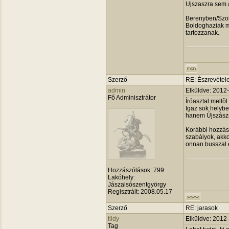
Ujszaszra sem a
Berenyben/Szol
Boldoghaziak me
tartozzanak.
Szerző
RE: Észrevétele
admin
Elküldve: 2012
Fő Adminisztrátor
Íróasztal mellõl
Igaz sok helyb
hanem Újszászr
Korábbi hozzás
szabályok, akko
onnan busszal e
Hozzászólások:
799
Lakóhely:
Jászalsószentgyörgy
Regisztrált:
2008.05.17
Szerző
RE: jarasok
tildy
Elküldve: 2012
Tag