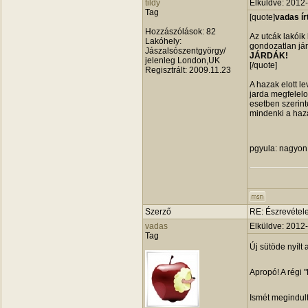
tildy
Elküldve: 2012
Tag
[quote]
vadas ír
Hozzászólások:
82
Az utcák lakóik
Lakóhely:
gondozatlan jár
Jászalsószentgyörgy/
JÁRDÁK!
jelenleg London,UK
[/quote]
Regisztrált:
2009.11.23
A hazak elott le
jarda megfelelo 
esetben szerint
mindenki a haza 
pgyula: nagyon 
Szerző
RE: Észrevétele
vadas
Elküldve: 2012
Tag
Új sütöde nyílt
Apropó! A régi 
Ismét megindult