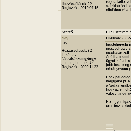
régota kellet v
Hozzászólások:
32
szórólapján és 
Regisztrált:
2010.07.15
általában véve 
Szerző
RE: Észrevétele
tildy
Elküldve: 2012
Tag
[quote]
pgyula ír
most volt az ú
Hozzászólások:
82
meghatározott 
Lakóhely:
Apátiba menni.
Jászalsószentgyörgy/
ügyet intézni, 
jelenleg London,UK
jobb lesz, meg 
Regisztrált:
2009.11.23
hátrányosabb já
Csak par dolog 
megigerte pl. a 
a Vadas rendbes
hogy az elmult 
valosult meg, g
Ne legyen igaz
ures frazisokka