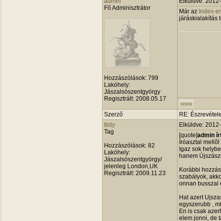
admin
Elküldve: 2012
Fő Adminisztrátor
Már az
Index-e
járáskialakítás
Hozzászólások:
799
Lakóhely:
Jászalsószentgyörgy
Regisztrált:
2008.05.17
Szerző
RE: Észrevétele
tildy
Elküldve: 2012
Tag
[quote]
admin ír
Íróasztal mellõl
Hozzászólások:
82
Igaz sok helyb
Lakóhely:
hanem Újszászr
Jászalsószentgyörgy/
jelenleg London,UK
Korábbi hozzás
Regisztrált:
2009.11.23
szabályok, akko
onnan busszal e
Hat azert Ujsza
egyszerubb , mi
En is csak azer
elem jonni, de 