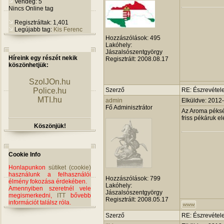
Vendég: 5
Nincs Online tag
Regisztráltak: 1,401
Legújabb tag:
Kis Ferenc
Hozzászólások:
495
Lakóhely:
Jászalsószentgyörgy
Híreink egy részét nekik
Regisztrált:
2008.08.17
köszönhetjük:
SzolJOn.hu
Police.hu
Szerző
RE: Észrevétele
MTI.hu
admin
Elküldve: 2012
Fő Adminisztrátor
Az Aroma pékség
friss pékáruk e
Köszönjük!
Cookie Info
Honlapunkon
sütiket (cookie)
használunk a felhasználói
Hozzászólások:
799
élmény fokozása érdekében.
Lakóhely:
Amennyiben szeretnél vele
Jászalsószentgyörgy
megismerkedni,
ITT
bővebb
Regisztrált:
2008.05.17
információt találsz róla.
Szerző
RE: Észrevétele