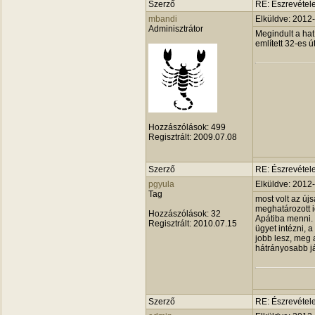
Szerző
RE: Észrevétele
mbandi
Elküldve: 2012
Adminisztrátor
Megindult a hat
említett 32-es ú
Hozzászólások:
499
Regisztrált:
2009.07.08
Szerző
RE: Észrevétele
pgyula
Elküldve: 2012
Tag
most volt az ú
meghatározott 
Hozzászólások:
32
Apátiba menni.
Regisztrált:
2010.07.15
ügyet intézni, 
jobb lesz, meg 
hátrányosabb já
Szerző
RE: Észrevétele