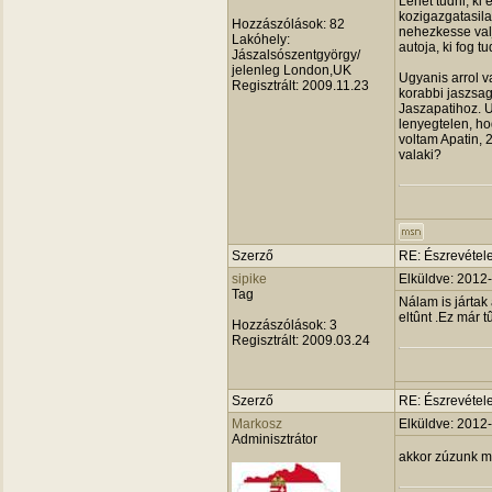
Lehet tudni, ki
kozigazgatasila
Hozzászólások:
82
nehezkesse val
Lakóhely:
autoja, ki fog tu
Jászalsószentgyörgy/
jelenleg London,UK
Ugyanis arrol v
Regisztrált:
2009.11.23
korabbi jaszsag
Jaszapatihoz. Ut
lenyegtelen, ho
voltam Apatin, 
valaki?
Szerző
RE: Észrevétele
sipike
Elküldve: 2012
Tag
Nálam is jártak
eltûnt .Ez már t
Hozzászólások:
3
Regisztrált:
2009.03.24
Szerző
RE: Észrevétele
Markosz
Elküldve: 2012
Adminisztrátor
akkor zúzunk mi