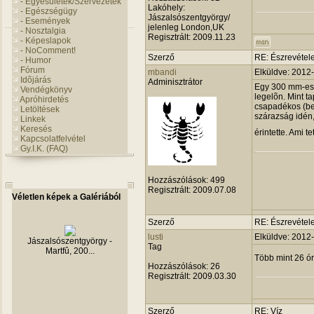
- Egyesületek/Szervezetek
Lakóhely:
- Egészségügy
Jászalsószentgyörgy/
- Események
jelenleg London,UK
- Nosztalgia
Regisztrált:
2009.11.23
- Képeslapok
- NoComment!
Szerző
RE: Észrevétele
- Humor
Fórum
mbandi
Elküldve: 2012
Idõjárás
Adminisztrátor
Egy 300 mm-es A
Vendégkönyv
legelõn. Mint t
Apróhirdetés
csapadékos (be
Letöltések
szárazság idén,
Linkek
Keresés
érintette. Ami t
Kapcsolatfelvétel
Gy.I.K. (FAQ)
Hozzászólások:
499
Regisztrált:
2009.07.08
Véletlen képek a Galériából
Szerző
RE: Észrevétele
III. Polgárőrnap
lusti
Elküldve: 2012
Tag
Több mint 26 ór
Hozzászólások:
26
Regisztrált:
2009.03.30
Szerző
RE: Víz