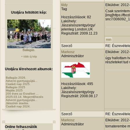
tildy
Elküldve: 2012
Tag
Csak szerintem
Utoljára feltöltött kép:
[img]https://fb
Hozzászólások:
82
snc7/306092_1
Lakóhely:
Jászalsószentgyörgy/
jelenleg London,UK
Regisztrált:
2009.11.23
Szerző
RE: Észrevétele
Ballagás.
Markosz
Elküldve: 2012
Adminisztrátor
+ több új kép
úgy hallottam ho
részleteket tud 
Utoljára létrehozott albumok:
Ballagás 2026.
Adventi gyertyagyújtá...
Hozzászólások:
495
Családi nap 2025.
Ballagás 2025
Lakóhely:
Majális 2025
Jászalsószentgyörgy
200 éves az Erzsébet ...
Regisztrált:
2008.08.17
2025.03.14. Megemlékezés
Adventi gyertyagyújtá...
Játszótér átadás.
Családi nap 2024.
Szerző
RE: Észrevétele
Markosz
Elküldve: 2012
Adminisztrátor
tornaterembe ma
Online felhasználók