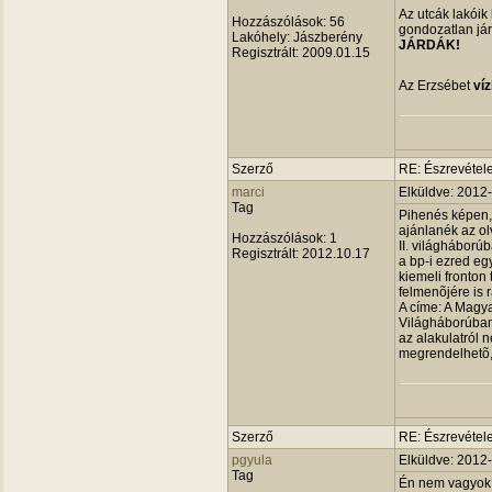
Az utcák lakóik
Hozzászólások:
56
gondozatlan jár
Lakóhely:
Jászberény
JÁRDÁK!
Regisztrált:
2009.01.15
Az Erzsébet
ví
Szerző
RE: Észrevétele
marci
Elküldve: 2012
Tag
Pihenés képen,
ajánlanék az ol
Hozzászólások:
1
II. világháború
Regisztrált:
2012.10.17
a bp-i ezred e
kiemeli fronton 
felmenõjére is 
A címe: A Magya
Világháborúban.
az alakulatról
megrendelhetõ,
Szerző
RE: Észrevétele
pgyula
Elküldve: 2012
Tag
Én nem vagyok e